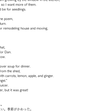
y so I want more of them.
 be for seedlings.
he poem, 
turn.
or remodeling house and moving, 
hat, 
for Dan.
wow.
over soup for dinner.
from the shed,
th carrots, lemon, apple, and ginger.
ngel.”
juicer.
r, but it was great!
れ。
ない。季節がかわった。