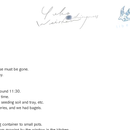
libe
ase must be gone.
y.
round 11:30. 
 time.
eeding soil and tray, etc.
ries, and we had bagels.
g container to small pots.
am growing by the window in the kitchen, 