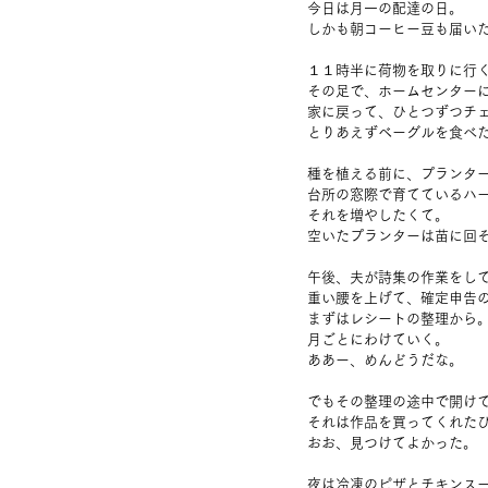
今日は月一の配達の日。
しかも朝コーヒー豆も届い
１１時半に荷物を取りに行
その足で、ホームセンター
家に戻って、ひとつずつチ
とりあえずベーグルを食べ
種を植える前に、プランタ
台所の窓際で育てているハ
それを増やしたくて。
空いたプランターは苗に回
午後、夫が詩集の作業をし
重い腰を上げて、確定申告
まずはレシートの整理から
月ごとにわけていく。
ああー、めんどうだな。
でもその整理の途中で開け
それは作品を買ってくれた
おお、見つけてよかった。
夜は冷凍のピザとチキンス