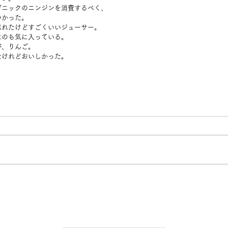
ガニックのニンジンを消費するべく、
つかった。
忘れたけどすごくいいジューサー。
なのも気に入っている。
が、りんご。
たけれどおいしかった。