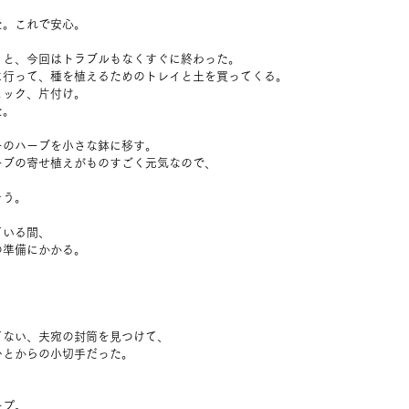
た。これで安心。
くと、今回はトラブルもなくすぐに終わった。
に行って、種を植えるためのトレイと土を買ってくる。
ェック、片付け。
た。
ーのハーブを小さな鉢に移す。
ーブの寄せ植えがものすごく元気なので、
そう。
ている間、
の準備にかかる。
。
てない、夫宛の封筒を見つけて、
ひとからの小切手だった。
ープ。