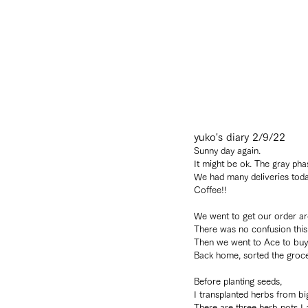
yuko's diary 2/9/22
Sunny day again.
It might be ok. The gray ph
We had many deliveries toda
Coffee!!
We went to get our order a
There was no confusion this
Then we went to Ace to buy s
Back home, sorted the groce
Before planting seeds, 
I transplanted herbs from bi
There are three herb pots I 