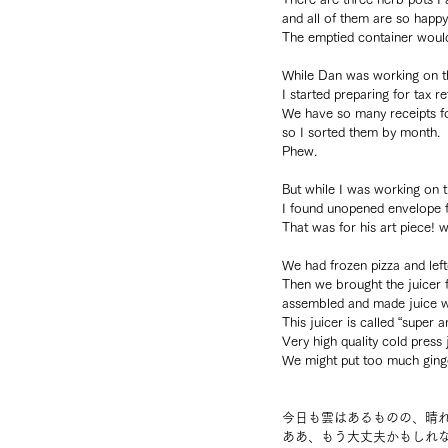
and all of them are so happ
The emptied container would
While Dan was working on t
I started preparing for tax re
We have so many receipts f
so I sorted them by month.
Phew.
But while I was working on t
I found unopened envelope 
That was for his art piece! 
We had frozen pizza and left
Then we brought the juicer 
assembled and made juice wi
This juicer is called “super a
Very high quality cold press 
We might put too much ginge
今日も雲はあるものの、晴
ああ、もう大丈夫かもしれ