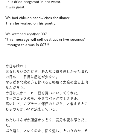
I put dried bergamot in hot water.
It was great.
We had chicken sandwiches for dinner.
Then he worked on his poetry.
We watched another 007.
“This message will self destruct in five seconds”
I thought this was in 007!!!
今日も晴れ！
おもしろいのだけど、あんなに待ち遠しかった晴れ
の日も、二日目は感動が少ない。
やっぱり北欧の方と比べると格段に太陽の出る土地
なんだろう。
今日は夫がコーヒー豆を買いにいってくれた。
オーガニックの豆、小さなパックで１２ドル。
高いけど、カプチーノ何杯のんだら、と考えるとこ
ちらの方がいいに決まっている。
わたしはなぜか頭痛がひどく、気分も変な感じだっ
た。
ぶり返し、というのか、揺り返し、というのか、そ