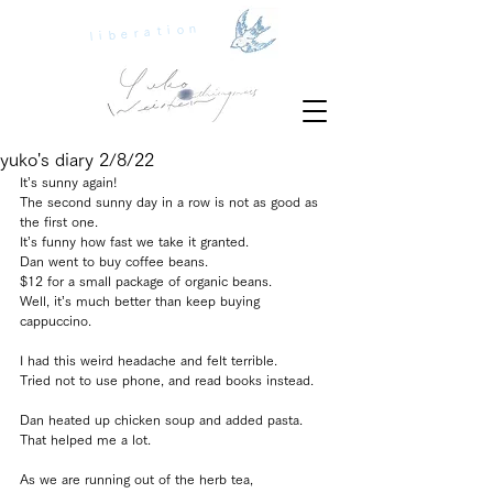
liberation
yuko's diary 2/8/22
It’s sunny again!
The second sunny day in a row is not as good as 
the first one.
It’s funny how fast we take it granted.
Dan went to buy coffee beans. 
$12 for a small package of organic beans.
Well, it’s much better than keep buying 
cappuccino.
I had this weird headache and felt terrible.
Tried not to use phone, and read books instead.
Dan heated up chicken soup and added pasta.
That helped me a lot.
As we are running out of the herb tea, 