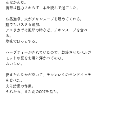
んなかんじ。
携帯は極力さわらず、本を読んで過ごした。
お昼過ぎ、夫がチキンスープを温めてくれる。
茹でたパスタも追加。
アメリカでは風邪の時など、チキンスープを食べ
る。
塩味でほっとする。
ハーブティーがきれていたので、乾燥させたベルガ
モットの葉をお湯に浮かべてのむ。
おいしい。
夜またおなかが空いて、チキンいりのサンドイッチ
を食べた。
夫は詩集の作業。
それから、また別の007を見た。
「なお、このメッセージは、５秒後に自動的に消滅
する」ってやつ、
あれはミッションインポッシブルの方だった！あは
は
コメント