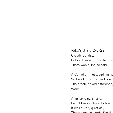
yuko's diary 2/6/22
Cloudy Sunday.
Before I make coffee from 
There was a line he said.
A Canadian messaged me to 
So I walked to the mail box.
The creek looked different a
Wow.
After sending emails, 
I went back outside to take 
It was a very quiet day.
There was ices looks like da