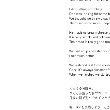
I did knitting, stretching.
Dan was looking for some b
We thought we threw away in
There are some more unope
He made us cream cheese to
It is very simple and deliciou
The bread is really good too
We had soup and salad for d
I felt much better.
We watched last three episo
Geez, it’s always disaster aft
When we finished we started
くもりの日曜日。
なんとか残った粉でコーヒ
日曜の朝で列ができていた
朝、zineを交換しよう！