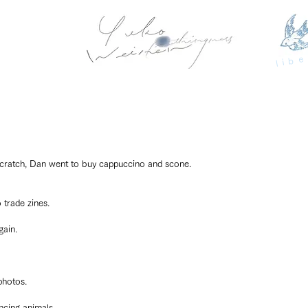
libe
scratch, Dan went to buy cappuccino and scone.
trade zines.
gain.
photos.
ncing animals.