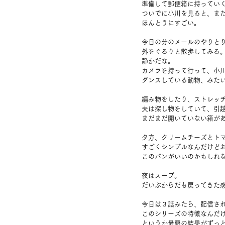
準備して郵便箱に持ってい
ついでに小川を見ると、ま
ほんとうにすごい。
今日の分のメールのやりと
外をぐるりと散歩してみる
静かだな。
カメラを持って行って、小
ダンスしている動物、みた
編み物をしたり、ストレッ
夫は探し物をしていて、引
まだまだ開いていない箱が
夕方、クリームチーズとト
すごくシンプルなんだけど
このパンがいいのかもしれ
夜はスープ。
だいぶからだも戻ってきた
今日は３話みたら、配信さ
このシリーズの特徴なんだ
というか最悪の結果がずっ