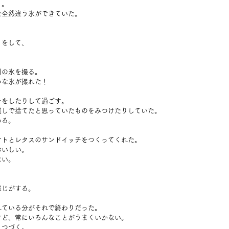
く。
た全然違う氷ができていた。
りをして、
。
川の氷を撮る。
いな氷が撮れた！
チをしたりして過ごす。
越しで捨てたと思っていたものをみつけたりしていた。
ある。
マトとレタスのサンドイッチをつくってくれた。
おいしい。
ない。
感じがする。
れている分がそれで終わりだった。
けど、常にいろんなことがうまくいかない。
とつづく。