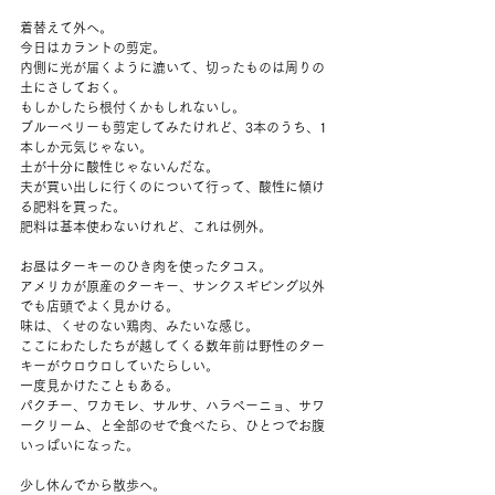
着替えて外へ。
今日はカラントの剪定。
内側に光が届くように漉いて、切ったものは周りの
土にさしておく。
もしかしたら根付くかもしれないし。
ブルーベリーも剪定してみたけれど、3本のうち、1
本しか元気じゃない。
土が十分に酸性じゃないんだな。
夫が買い出しに行くのについて行って、酸性に傾け
る肥料を買った。
肥料は基本使わないけれど、これは例外。
お昼はターキーのひき肉を使ったタコス。
アメリカが原産のターキー、サンクスギビング以外
でも店頭でよく見かける。
味は、くせのない鶏肉、みたいな感じ。
ここにわたしたちが越してくる数年前は野性のター
キーがウロウロしていたらしい。
一度見かけたこともある。
パクチー、ワカモレ、サルサ、ハラペーニョ、サワ
ークリーム、と全部のせで食べたら、ひとつでお腹
いっぱいになった。
少し休んでから散歩へ。