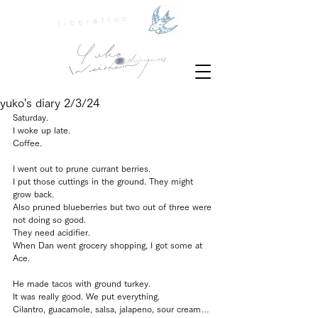
liberation
yuko's diary 2/3/24
Saturday.
I woke up late.
Coffee.
I went out to prune currant berries.
I put those cuttings in the ground. They might 
grow back.
Also pruned blueberries but two out of three were 
not doing so good.
They need acidifier.
When Dan went grocery shopping, I got some at 
Ace.
He made tacos with ground turkey.
It was really good. We put everything.
Cilantro, guacamole, salsa, jalapeno, sour cream…