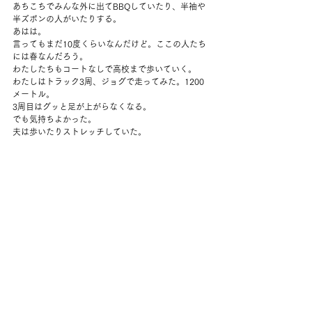
あちこちでみんな外に出てBBQしていたり、半袖や
半ズボンの人がいたりする。
あはは。
言ってもまだ10度くらいなんだけど。ここの人たち
には春なんだろう。
わたしたちもコートなしで高校まで歩いていく。
わたしはトラック3周、ジョグで走ってみた。1200
メートル。
3周目はグッと足が上がらなくなる。
でも気持ちよかった。
夫は歩いたりストレッチしていた。
家に戻ってしばらくお昼寝。
やっぱり太陽は出ないままだった。
夜ご飯はサラダと、夫が昔よくつくっていたという
ホットサンド。
サンドライドトマトと、チーズが入っている。
お昼の残りのパクチーも入れてくれておいしかっ
た。
夜、またしっかりとストレッチ。
早めに寝た。