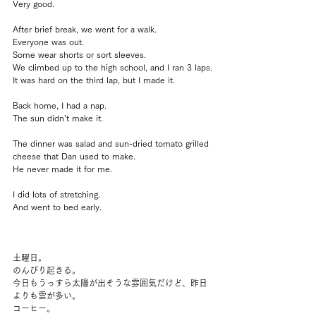
Very good.
After brief break, we went for a walk.
Everyone was out.
Some wear shorts or sort sleeves.
We climbed up to the high school, and I ran 3 laps.
It was hard on the third lap, but I made it.
Back home, I had a nap.
The sun didn’t make it.
The dinner was salad and sun-dried tomato grilled 
cheese that Dan used to make.
He never made it for me.
I did lots of stretching.
And went to bed early.
土曜日。
のんびり起きる。
今日もうっすら太陽が出そうな雰囲気だけど、昨日
よりも雲が多い。
コーヒー。