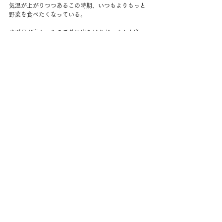
気温が上がりつつあるこの時期、いつもよりもっと
野菜を食べたくなっている。
まだ日が高かったので外に出たけれど、ぐんと寒
い。
もう少し切り戻しの作業をして終わり。
ワークアウトをして、湯たんぽをつくる。
おふとんで読書。
“Project Hail Mary” を読み切る。
うーん、最後までハリウッド臭がきつかった。
割り切ってからは楽しめたけれど、読後何も残らな
い。
映画で見る分にはいいけど、時間のかかる英語での
読書には割りが合わない感じがする。
9時過ぎ、お腹が空いて夜食をつまむ。
外でコヨーテの群れが吠えていた。
ここ数日はフクロウがよくおしゃべりしていたけれ
ど、コヨーテはひさしぶり。春だな。
夫が帰宅してすぐに寝た。