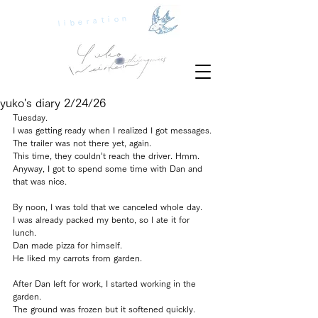
liberation
yuko's diary 2/24/26
Tuesday.
I was getting ready when I realized I got messages.
The trailer was not there yet, again.
This time, they couldn’t reach the driver. Hmm.
Anyway, I got to spend some time with Dan and 
that was nice.
By noon, I was told that we canceled whole day.
I was already packed my bento, so I ate it for 
lunch.
Dan made pizza for himself.
He liked my carrots from garden.
After Dan left for work, I started working in the 
garden.
The ground was frozen but it softened quickly.