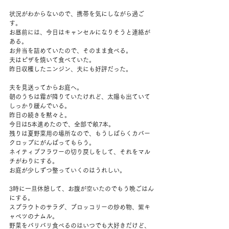
状況がわからないので、携帯を気にしながら過ご
す。
お昼前には、今日はキャンセルになりそうと連絡が
ある。
お弁当を詰めていたので、そのまま食べる。
夫はピザを焼いて食べていた。
昨日収穫したニンジン、夫にも好評だった。
夫を見送ってからお庭へ。
朝のうちは霜が降りていたけれど、太陽も出ていて
しっかり緩んでいる。
昨日の続きを黙々と。
今日は5本進めたので、全部で畝7本。
残りは夏野菜用の場所なので、もうしばらくカバー
クロップにがんばってもらう。
ネイティブフラワーの切り戻しをして、それをマル
チがわりにする。
お庭が少しずつ整っていくのはうれしい。
3時に一旦休憩して、お腹が空いたのでもう晩ごはん
にする。
スプラウトのサラダ、ブロッコリーの炒め物、紫キ
ャベツのナムル。
野菜をバリバリ食べるのはいつでも大好きだけど、