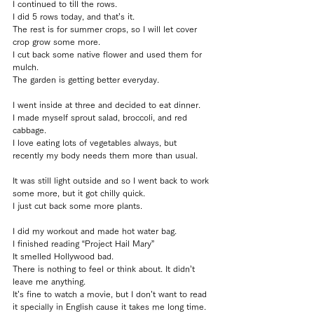
I continued to till the rows.
I did 5 rows today, and that’s it.
The rest is for summer crops, so I will let cover 
crop grow some more.
I cut back some native flower and used them for 
mulch.
The garden is getting better everyday.
I went inside at three and decided to eat dinner.
I made myself sprout salad, broccoli, and red 
cabbage.
I love eating lots of vegetables always, but 
recently my body needs them more than usual.
It was still light outside and so I went back to work 
some more, but it got chilly quick.
I just cut back some more plants.
I did my workout and made hot water bag.
I finished reading “Project Hail Mary”
It smelled Hollywood bad.
There is nothing to feel or think about. It didn’t 
leave me anything.
It’s fine to watch a movie, but I don’t want to read 
it specially in English cause it takes me long time.