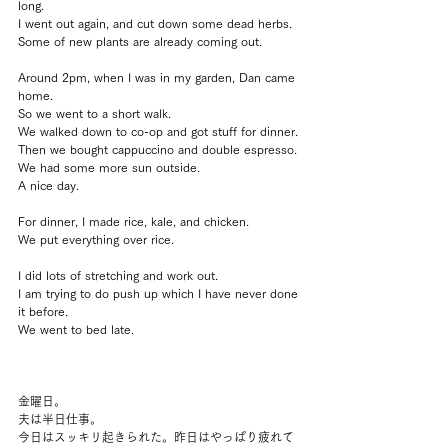
long.
I went out again, and cut down some dead herbs.
Some of new plants are already coming out.
Around 2pm, when I was in my garden, Dan came 
home.
So we went to a short walk.
We walked down to co-op and got stuff for dinner.
Then we bought cappuccino and double espresso.
We had some more sun outside.
A nice day.
For dinner, I made rice, kale, and chicken.
We put everything over rice.
I did lots of stretching and work out.
I am trying to do push up which I have never done 
it before.
We went to bed late.
金曜日。
夫は半日仕事。
今日はスッキリ起きられた。昨日はやっぱり疲れて