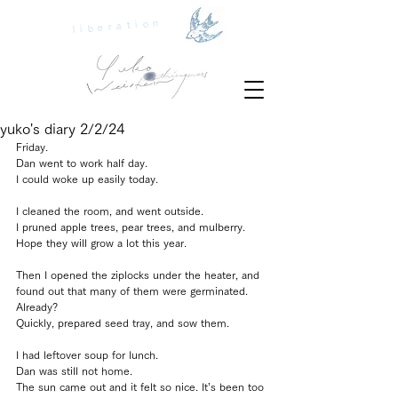
liberation
yuko's diary 2/2/24
Friday.
Dan went to work half day.
I could woke up easily today.
I cleaned the room, and went outside.
I pruned apple trees, pear trees, and mulberry.
Hope they will grow a lot this year.
Then I opened the ziplocks under the heater, and 
found out that many of them were germinated.
Already?
Quickly, prepared seed tray, and sow them.
I had leftover soup for lunch.
Dan was still not home.
The sun came out and it felt so nice. It’s been too 