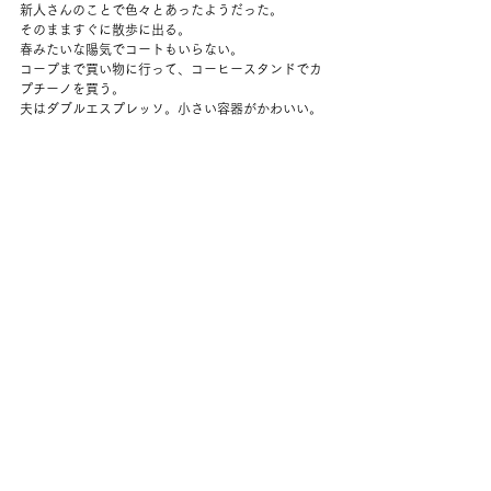
新人さんのことで色々とあったようだった。
そのまますぐに散歩に出る。
春みたいな陽気でコートもいらない。
コープまで買い物に行って、コーヒースタンドでカ
プチーノを買う。
夫はダブルエスプレッソ。小さい容器がかわいい。
家に着いてもまだ暖かいので、外で日向ぼっこ。
太陽の光が当たるとすべてきれいに見える。
買ってきた鶏もも肉を解凍させて、ケールを炒め、
丼にした。
のんびりしてとてもいい午後。
夜、しっかりストレッチと筋トレ。
腕立て伏せをできるようになるのが当面の目標。
夫とだらだらしてから寝た。
コメント
コメントを追加…