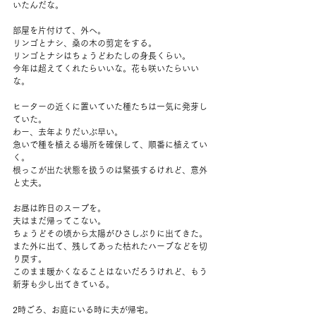
いたんだな。
部屋を片付けて、外へ。
リンゴとナシ、桑の木の剪定をする。
リンゴとナシはちょうどわたしの身長くらい。
今年は超えてくれたらいいな。花も咲いたらいい
な。
ヒーターの近くに置いていた種たちは一気に発芽し
ていた。
わー、去年よりだいぶ早い。
急いで種を植える場所を確保して、順番に植えてい
く。
根っこが出た状態を扱うのは緊張するけれど、意外
と丈夫。
お昼は昨日のスープを。
夫はまだ帰ってこない。
ちょうどその頃から太陽がひさしぶりに出てきた。
また外に出て、残してあった枯れたハーブなどを切
り戻す。
このまま暖かくなることはないだろうけれど、もう
新芽も少し出てきている。
2時ごろ、お庭にいる時に夫が帰宅。