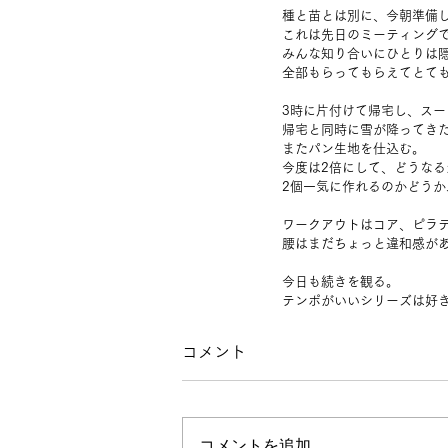
種と苗とは別に、今朝準備した
これは先日のミーティングで
みんな知り合いにひとりは
全部もらってもらえてとて
3時に片付けて帰宅し、ス
帰宅と同時に雪が降ってき
またパン生地を仕込む。
今度は2倍にして、どうなる
2個一気に作れるのかどうか
ワークアウトはコア、ピラ
腰はまだちょっと違和感が
今日も続きを観る。
テンポがいいシリーズは好
コメント
コメントを追加…