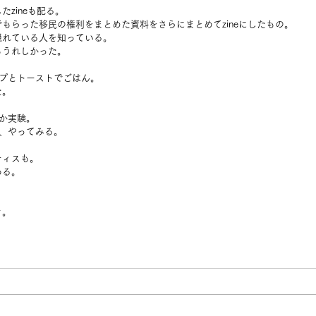
zineも配る。
もらった移民の権利をまとめた資料をさらにまとめてzineにしたもの。
隠れている人を知っている。
もうれしかった。
ープとトーストでごはん。
た。
か実験。
、やってみる。
ティスも。
ある。
き。