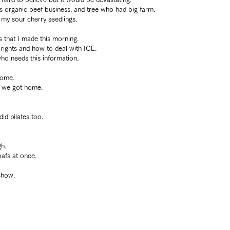
 organic beef business, and tree who had big farm.
my sour cherry seedlings.
 that I made this morning.
rights and how to deal with ICE.
 needs this information.
home.
er we got home.
id pilates too.
h. 
afs at once.
show.