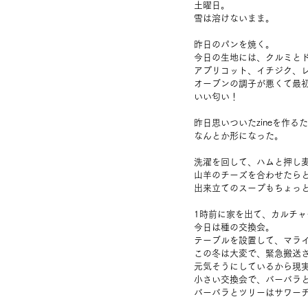
土曜日。
雪は溶けないまま。
昨日のパンを焼く。
今日の生地には、クルミと
アプリコット、イチジク、
オーブンの調子が悪くて最
いい匂い！
昨日思いついたzineを作
なんとか形になった。
洗濯を回して、ハムと押し
山羊のチーズを合わせたら
出来立てのスープもちょっ
1時前に家を出て、カルチャ
今日は種の交換会。
テーブルを設置して、マラ
この冬は大変で、緊急搬送
元気そうにしているから現
小さい交換会で、バーバラ
バーバラとツリーはサワー