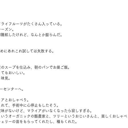
ドライフルーツがたくさん入っている。
レーズン。
初難航したけれど、なんとか膨らんだ。
るためにあれこれ試しては失敗する。
麦のスープを仕込み、朝のパンでお昼ご飯。
とてもおいしい。
と味見。
ーセンターへ。
イアとおしゃべり。
されて、手術中に心停止もしたそう。
実味がないけど、マライアがいなくなったら寂しすぎる。
というオーガニックの酪農家と、ツリーというおじいさんと、楽しくおしゃべ
チェリーの苗をもらってくれたし、種もくれた。