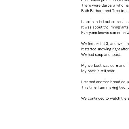
There were Barbara who has
Both Barbara and Tree took 
I also handed out some zines
It was about the immigrants 
Everyone knows someone who
We finished at 3, and went 
It started snowing right aft
We had soup and toast.
My workout was core and I d
My back is still soar.
I started another bread doug
This time I am making two lo
We continued to watch the 