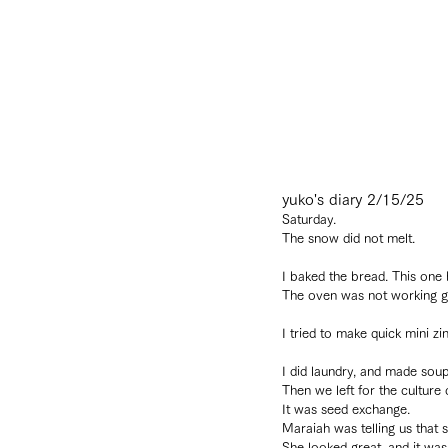
yuko's diary 2/15/25
Saturday.
The snow did not melt.
I baked the bread. This one h
The oven was not working g
I tried to make quick mini zi
I did laundry, and made soup
Then we left for the culture 
It was seed exchange.
Maraiah was telling us that s
She looked great, and it was