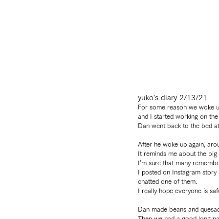
yuko's diary 2/13/21
For some reason we woke up
and I started working on the
Dan went back to the bed at
After he woke up again, aro
It reminds me about the big
I'm sure that many remember
I posted on Instagram story s
chatted one of them.
I really hope everyone is saf
Dan made beans and quesadi
Then we had a good long na