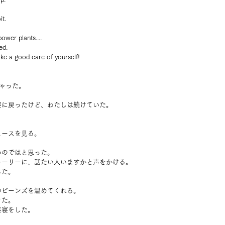
it.
ower plants....
ed.
ake a good care of yourself!
ゃった。
寝に戻ったけど、わたしは続けていた。
ュースを見る。
いのではと思った。
トーリーに、話たい人いますかと声をかける。
した。
のビーンズを温めてくれる。
きた。
昼寝をした。