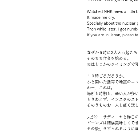
Watched NHK news a little b
It made me cry.
Specially about the nuclear p
Then while later, I got numb
If you are in Japan, please t
なぜか５時に2人とも起きち
そのまま作業を始める。
夫はどこかのタイミングで
１０時ごろだろうか。
ふと開いた携帯で地震のニ
わー、これは。
場所も時期も、辛い人が多
とりあえず、インスタのス
そのうちのお一人と軽く話
夫がケーサディーヤと昨日
ビーンズは結構美味しくで
その後引きずられるように