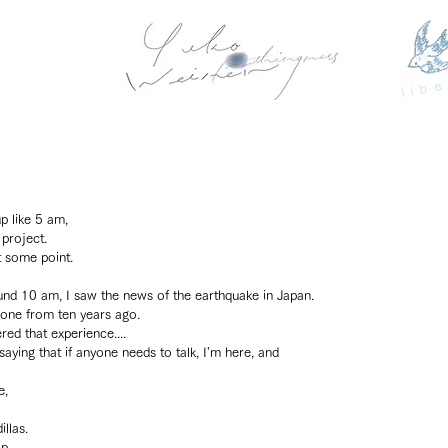
libe
 like 5 am, 
 project.
 some point.
und 10 am, I saw the news of the earthquake in Japan.
 one from ten years ago.
ed that experience....
aying that if anyone needs to talk, I'm here, and
e,
llas.
p.