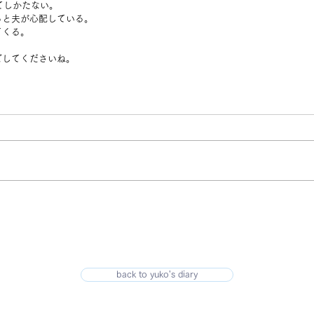
てしかたない。
ると夫が心配している。
てくる。
。
ごしてくださいね。
back to yuko's diary