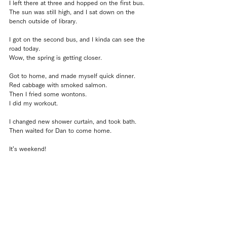
I left there at three and hopped on the first bus.
The sun was still high, and I sat down on the 
bench outside of library.
I got on the second bus, and I kinda can see the 
road today.
Wow, the spring is getting closer.
Got to home, and made myself quick dinner.
Red cabbage with smoked salmon.
Then I fried some wontons.
I did my workout.
I changed new shower curtain, and took bath.
Then waited for Dan to come home.
It’s weekend!