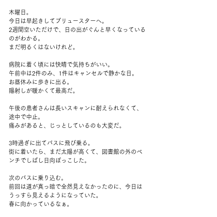
木曜日。
今日は早起きしてブリュースターへ。
2週間空いただけで、日の出がぐんと早くなっている
のがわかる。
まだ明るくはないけれど。
病院に着く頃には快晴で気持ちがいい。
午前中は2件のみ、1件はキャンセルで静かな日。
お昼休みに歩きに出る。
陽射しが暖かくて最高だ。
午後の患者さんは長いスキャンに耐えられなくて、
途中で中止。
痛みがあると、じっとしているのも大変だ。
3時過ぎに出てバスに飛び乗る。
街に着いたら、まだ太陽が高くて、図書館の外のベ
ンチでしばし日向ぼっこした。
次のバスに乗り込む。
前回は道が真っ暗で全然見えなかったのに、今日は
うっすら見えるようになっていた。
春に向かっているなぁ。