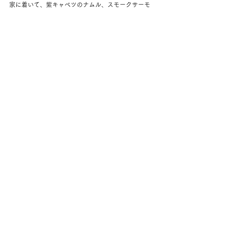
家に着いて、紫キャベツのナムル、スモークサーモ
ン、トースト。
少し足りなくて、ワンタンも焼いた。おいし。
ワークアウト。
シャワーカーテンをつけ替えてからお風呂。
その後は本を読んで夫を待つ。
明日は週末だ。
コメント
コメントを追加…
back to yuko's diary