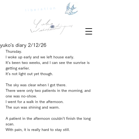
liberation
yuko's diary 2/12/26
Thursday.
I woke up early and we left house early.
It’s been two weeks, and I can see the sunrise is 
getting earlier.
It’s not light out yet though.
The sky was clear when I got there.
There were only two patients in the morning, and 
one was no-show.
I went for a walk in the afternoon.
The sun was shining and warm.
A patient in the afternoon couldn’t finish the long 
scan.
With pain, it is really hard to stay still.