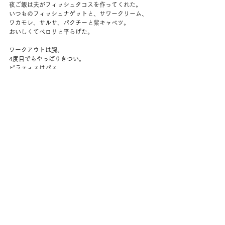
夜ご飯は夫がフィッシュタコスを作ってくれた。
いつものフィッシュナゲットと、サワークリーム、
ワカモレ、サルサ、パクチーと紫キャベツ。
おいしくてペロリと平らげた。
ワークアウトは腕。
4度目でもやっぱりきつい。
ピラティスはパス。
夜、オーストラリアの新しいシリーズを観る。
“Apple Cider Vinegar” というタイトルで、ガンを自
然治癒したと謳う若いインフルエンサーの話。
わたしがアップル·サイダー·ビネガーを作っているの
と、予告編にMRIが一瞬出てくるので、夫が観よう
と提案してくれた。
感情移入できるキャラクターが出てくるタイプのシ
リーズではないのだけど、どこかで聞いたことのあ
るような話の連続で、おもしろくて2話続けて観た。
コメント