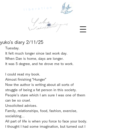
liberation
yuko's diary 2/11/25
Tuesday.
It felt much longer since last work day.
When Dan is home, days are longer.
It was 5 degree, and he drove me to work.
I could read my book.
Almost finishing “Hunger”
Now the author is writing about all sorts of 
struggle of being a fat person in this society.
People’s stare which I am sure I was one of them 
can be so cruel.
Unsolicited advices.
Family, relationships, food, fashion, exercise, 
socializing…
All part of life is when you force to face your body.
I thought I had some imagination, but turned out I 