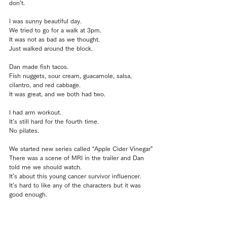
don’t.
I was sunny beautiful day.
We tried to go for a walk at 3pm.
It was not as bad as we thought.
Just walked around the block.
Dan made fish tacos.
Fish nuggets, sour cream, guacamole, salsa, 
cilantro, and red cabbage.
It was great, and we both had two.
I had arm workout.
It’s still hard for the fourth time.
No pilates.
We started new series called “Apple Cider Vinegar”
There was a scene of MRI in the trailer and Dan 
told me we should watch.
It’s about this young cancer survivor influencer.
It’s hard to like any of the characters but it was 
good enough.