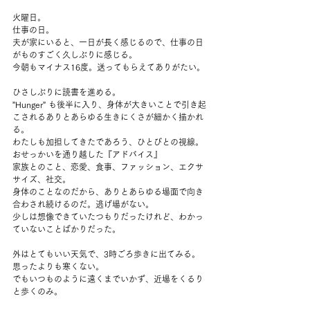
火曜日。
仕事の日。
夫が家にいると、一日が長く感じるので、仕事の日
がものすごく久しぶりに感じる。
今朝もマイナス16度。送ってもらえてありがたい。
ひさしぶりに読書を進める。
”Hunger” も後半に入り、身体が大きいことで引き起
こされるありとあらゆる生きにくさが細かく描かれ
る。
わたしも加担してきたであろう、ひとびとの視線。
おせっかいを通り越した『アドバイス』
家族とのこと、恋愛、食事、ファッション、エクサ
サイズ、社交。
身体のことなのだから、ありとあらゆる場面で向き
合わされ続けるのだ。逃げ場がない。
少しは想像できていたつもりだったけれど、わかっ
ていないことばかりだった。
外はとてもいい天気で、3時ごろ歩きに出てみる。
思ったよりも寒くない。
でもいつものように遠くまでいかず、近場をくるり
と歩くのみ。