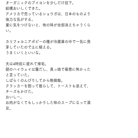
オーガニックのブイヨンを少しだけ投下。
結構おいしくできた。
アメリカで売っているショウガは、日本のものより
強力な気がする。
量に気をつけないと、他の味が全部消えちゃうくら
い。
カリフォルニアポピーの種が冷蔵庫の中で一気に発
芽していたので土に植える。
うまくいくといいな。
夫は4時前に疲れて帰宅。
朝のハイウェイは霧だし、真っ暗で最悪に怖かった
と言っていた。
しばらくのんびりしてから晩御飯。
クラッカーを割って散らして、トーストも添えて、
チーズもかけた。
おいしー。
お肉がなくてもしっかりした味のスープになって満
足。
その後はひたすらゆっくり。
わたしはじっくりストレッチと筋トレも。
今年は少し筋肉をつけたいと思っている。