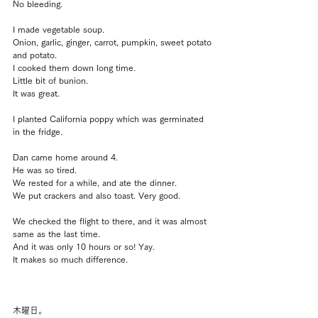
No bleeding.
I made vegetable soup.
Onion, garlic, ginger, carrot, pumpkin, sweet potato 
and potato.
I cooked them down long time.
Little bit of bunion.
It was great.
I planted California poppy which was germinated 
in the fridge.
Dan came home around 4.
He was so tired.
We rested for a while, and ate the dinner.
We put crackers and also toast. Very good.
We checked the flight to there, and it was almost 
same as the last time.
And it was only 10 hours or so! Yay.
It makes so much difference.
木曜日。