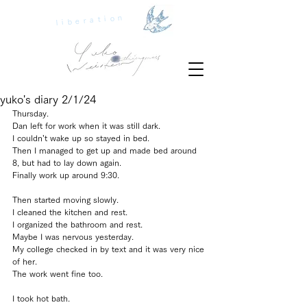
liberation
yuko's diary 2/1/24
Thursday.
Dan left for work when it was still dark.
I couldn’t wake up so stayed in bed.
Then I managed to get up and made bed around 
8, but had to lay down again.
Finally work up around 9:30.
Then started moving slowly.
I cleaned the kitchen and rest.
I organized the bathroom and rest.
Maybe I was nervous yesterday.
My college checked in by text and it was very nice 
of her.
The work went fine too.
I took hot bath.