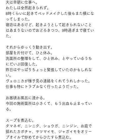
夫は早朝に仕事へ。
わたしは全然起きられず。
8時くらいに起きてベッドメイクした後もまた横にな
ってしまった。
寝坊はあるけど、起きようとして起きられないこと
はあまりないのでおどろきつつ、9時過ぎまで寝てい
た。
それからゆっくり動き出す。
部屋を片付けて、ひと休み。
洗面所の整理をして、ひと休み、とやっているうち
にだいぶ回復した。
昨日はやっぱりちょっと緊張していたのかもしれな
い。
ヴェロニカが様子見の連絡をくれてうれしかった。
仕事も特にトラブルなく行ったようだった。
お昼頃お風呂に浸かる。
今回の施術箇所は小さくて、もう出血も止まってい
る。
スープを煮込む。
タマネギ、ニンニク、ショウガ、ニンジン、お庭で
採れたカボチャ、サツマイモ、ジャガイモをオリー
ブオイルで炒めてからひたすら煮込む。