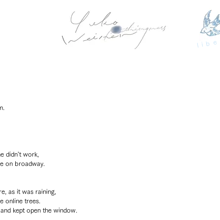
libe
m. 
e didn't work, 
re on broadway.
, as it was raining, 
 online trees.
, and kept open the window.