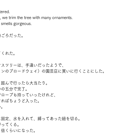
tered.
, we trim the tree with many ornaments.
t smells gorgeous.
時ごろだった。
てくれた。
マスツリーは、手違いだったようで、
リンのブロードウェイ）の園芸店に買いに行くことにした。
と踏んで行ったら大当たり。
のの五分で完了。
でロープも持っていったけれど、
ければちょうど入った。
か。
に固定、水を入れて、縛ってあった紐を切る。
がってくる。
３倍くらいになった。