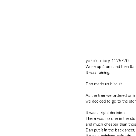
yuko's diary 12/5/20
Woke up 4 am, and then 9a
It was raining. 
Dan made us biscuit.
As the tree we ordered onlin
we decided to go to the sto
It was a right decision. 
There was no one in the store
and much cheaper than those
Dan put it in the back sheet
It was a painless, safe trip.