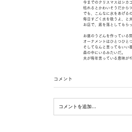
今までのクリスマスはシカ
枯れるとかわいそうだから
でも、こんなに水をあげる
毎日すごく水を吸うよ、と
お店で、底を落としてもら
お昼のうどんを作っている
オーナメントはひとつひと
そしてなんと言ってもいい
森の中にいるみたいだ。
夫が毎年言っている意味が
コメント
コメントを追加…