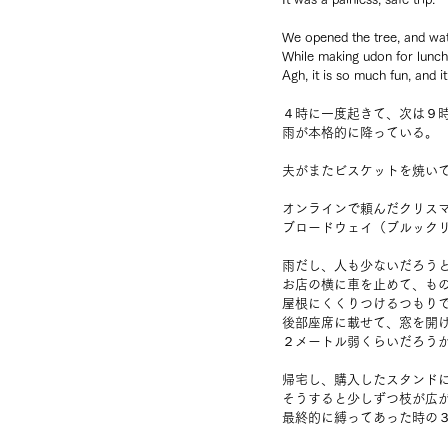
We opened the tree, and wa
While making udon for lunch
Agh, it is so much fun, and i
４時に一度起きて、次は９
雨が本格的に降っている。
夫がまたビスケットを焼い
オンラインで頼んだクリス
ブロードウェイ（ブルック
雨だし、人も少ないだろう
お店の横に車を止めて、も
屋根にくくりつけるつもり
後部座席に載せて、窓を開
２メートル弱くらいだろう
帰宅し、購入したスタンド
そうすると少しずつ枝が広
最終的に縛ってあった時の