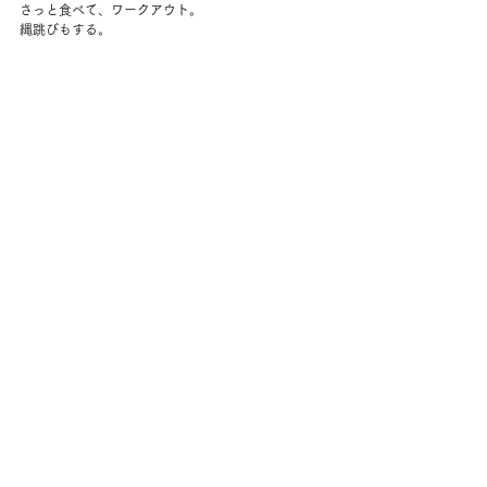
さっと食べて、ワークアウト。
縄跳びもする。
暖炉に火を入れて夫を待つ。
夫のクリスマスプレゼントにするオーナメントをつ
くる。
もう後少しで出来上がる。
夫が帰宅し、たくさんおしゃべりして夜更かしし
た。
明日はお休みなのがうれしい。
コメント
コメントを追加…
back to yuko's diary