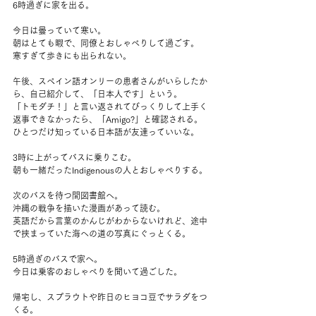
6時過ぎに家を出る。
今日は曇っていて寒い。
朝はとても暇で、同僚とおしゃべりして過ごす。
寒すぎて歩きにも出られない。
午後、スペイン語オンリーの患者さんがいらしたか
ら、自己紹介して、「日本人です」という。
「トモダチ！」と言い返されてびっくりして上手く
返事できなかったら、「Amigo?」と確認される。
ひとつだけ知っている日本語が友達っていいな。
3時に上がってバスに乗りこむ。
朝も一緒だったIndigenousの人とおしゃべりする。
次のバスを待つ間図書館へ。
沖縄の戦争を描いた漫画があって読む。
英語だから言葉のかんじがわからないけれど、途中
で挟まっていた海への道の写真にぐっとくる。
5時過ぎのバスで家へ。
今日は乗客のおしゃべりを聞いて過ごした。
帰宅し、スプラウトや昨日のヒヨコ豆でサラダをつ
くる。