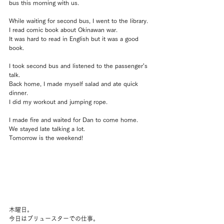
bus this morning with us.
While waiting for second bus, I went to the library.
I read comic book about Okinawan war.
It was hard to read in English but it was a good 
book.
I took second bus and listened to the passenger’s 
talk.
Back home, I made myself salad and ate quick 
dinner.
I did my workout and jumping rope.
I made fire and waited for Dan to come home.
We stayed late talking a lot.
Tomorrow is the weekend!
木曜日。
今日はブリュースターでの仕事。