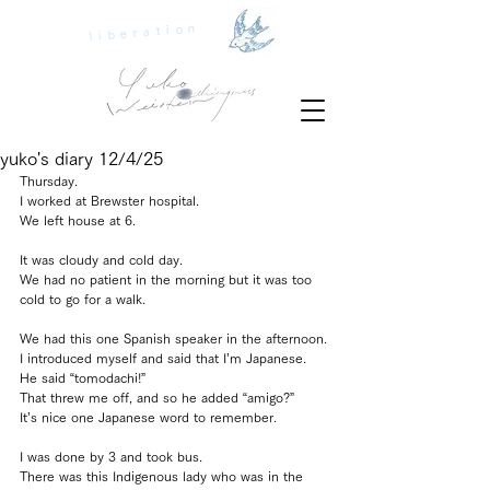
liberation
yuko's diary 12/4/25
Thursday.
I worked at Brewster hospital.
We left house at 6.
It was cloudy and cold day.
We had no patient in the morning but it was too 
cold to go for a walk.
We had this one Spanish speaker in the afternoon.
I introduced myself and said that I’m Japanese.
He said “tomodachi!” 
That threw me off, and so he added “amigo?”
It’s nice one Japanese word to remember.
I was done by 3 and took bus.
There was this Indigenous lady who was in the 