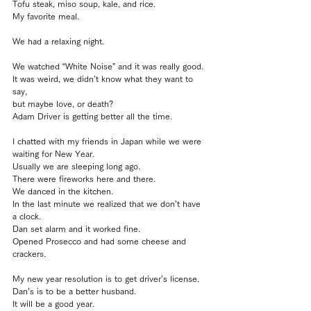
Tofu steak, miso soup, kale, and rice.
My favorite meal.
We had a relaxing night.
We watched “White Noise” and it was really good.
It was weird, we didn’t know what they want to 
say, 
but maybe love, or death?
Adam Driver is getting better all the time.
I chatted with my friends in Japan while we were 
waiting for New Year.
Usually we are sleeping long ago.
There were fireworks here and there.
We danced in the kitchen.
In the last minute we realized that we don’t have 
a clock.
Dan set alarm and it worked fine.
Opened Prosecco and had some cheese and 
crackers.
My new year resolution is to get driver’s license.
Dan’s is to be a better husband.
It will be a good year.