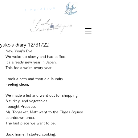
liberation
yuko's diary 12/31/22
New Year’s Eve.
We woke up slowly and had coffee.
It’s already new year in Japan.
This feels weird every year.
I took a bath and then did laundry.
Feeling clean.
We made a list and went out for shopping.
A turkey, and vegetables.
I bought Prosecco.
Mr. Tonasket, Matt went to the Times Square 
countdown once.
The last place we want to be.
Back home, I started cooking.