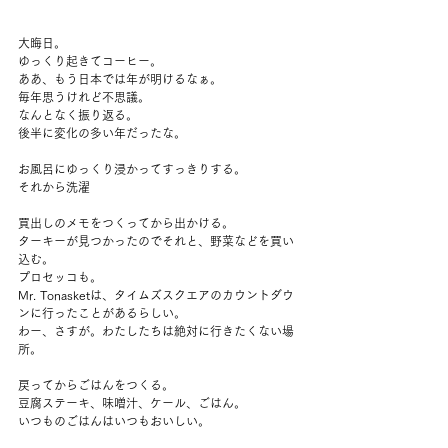
大晦日。
ゆっくり起きてコーヒー。
ああ、もう日本では年が明けるなぁ。
毎年思うけれど不思議。
なんとなく振り返る。
後半に変化の多い年だったな。
お風呂にゆっくり浸かってすっきりする。
それから洗濯
買出しのメモをつくってから出かける。
ターキーが見つかったのでそれと、野菜などを買い
込む。
プロセッコも。
Mr. Tonasketは、タイムズスクエアのカウントダウ
ンに行ったことがあるらしい。
わー、さすが。わたしたちは絶対に行きたくない場
所。
戻ってからごはんをつくる。
豆腐ステーキ、味噌汁、ケール、ごはん。
いつものごはんはいつもおいしい。