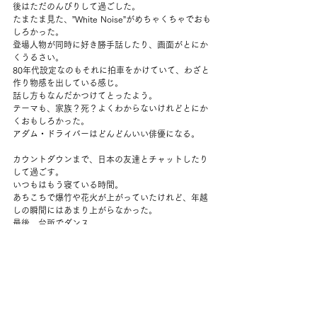
後はただのんびりして過ごした。
たまたま見た、”White Noise”がめちゃくちゃでおも
しろかった。
登場人物が同時に好き勝手話したり、画面がとにか
くうるさい。
80年代設定なのもそれに拍車をかけていて、わざと
作り物感を出している感じ。
話し方もなんだかつけてとったよう。
テーマも、家族？死？よくわからないけれどとにか
くおもしろかった。
アダム・ドライバーはどんどんいい俳優になる。
カウントダウンまで、日本の友達とチャットしたり
して過ごす。
いつもはもう寝ている時間。
あちこちで爆竹や花火が上がっていたけれど、年越
しの瞬間にはあまり上がらなかった。
最後、台所でダンス。
カウントダウンをしようという瞬間になって、うち
には針のついた時計なんてないことに気づく。
携帯のタイマーをかけてそれでよしとした。
プロセッコを開けて、クラッカーをすこし食べて乾
杯。
しばらくおしゃべりしてから就寝。