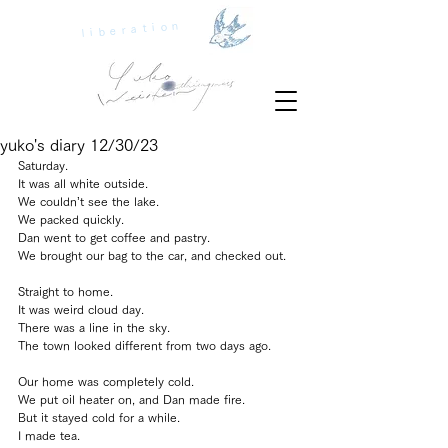
liberation
yuko's diary 12/30/23
Saturday.
It was all white outside.
We couldn’t see the lake.
We packed quickly.
Dan went to get coffee and pastry.
We brought our bag to the car, and checked out.
Straight to home.
It was weird cloud day.
There was a line in the sky.
The town looked different from two days ago.
Our home was completely cold.
We put oil heater on, and Dan made fire.
But it stayed cold for a while.
I made tea.