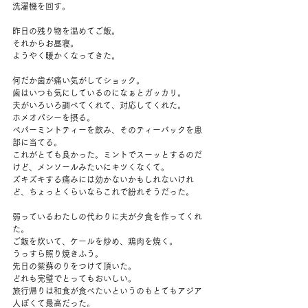
洗濯機を回す。
昨日の残り物を温めてご飯。
それからお昼寝。
ようやく暖かくなってきた。
何だか歯が痛い気がしてショック。
歯はいつも気にしているのになぁとガッカリ。
夫がいろいろ調べてくれて、対応してくれた。
ホメオパシーを摂る。
ペパーミントティーを飲み、そのティーバックを患
部に当てる。
これがとても良かった。ミントでスーッとするのだ
けど、メンソールみたいにキツくなくて。
ズキズキする痛みには効かないかもしれないけれ
ど、ちょっとくらいならこれで紛れそうだった。
弱っているわたしの代わりに夫が夕食を作ってくれ
た。
ご飯を炊いて、ケールを炒め、鶏肉を焼く。
うっすら照り焼きふう。
先日の紫蘇のりをつけて頂いた。
どれも完璧でとってもおいしい。
旅行帰りは和食が食べたいというのもとてもアジア
人ぽくて最高だった。