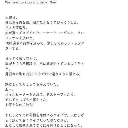
We need to stop and think. Now.
土曜日。
外は真っ白な霧。湖が見えなくてびっくりした。
さっと荷造り。
夫が買ってきてくれたコーヒーとヨーグルト、クロ
ワッサンを頂いた。
10時過ぎに荷物を運んで、少ししてからチェックア
ウトする。
まっすぐ家に向かう。
雲がとても不思議で、空に線が走っているようだっ
た。
見慣れた町も2日ぶりなだけで違うように感じる。
家はとってもとっても冷えていた。
わー。
オイルヒーターを入れて、薪ストーブもたく。
それでもしばらく寒かった。
お茶を入れて飲む。
わたしはすぐに荷物を片付けるタイプで、夫はしば
らく放っておくタイプだったのだけれど、
わたしに影響されてすぐに片付けるようになった。