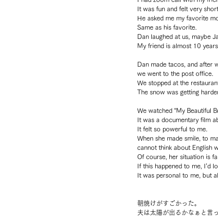
It was fun and felt very short
He asked me my favorite movi
Same as his favorite.
Dan laughed at us, maybe J
My friend is almost 10 years 
Dan made tacos, and after we
we went to the post office.
We stopped at the restaurant
The snow was getting harder
We watched “My Beautiful Br
It was a documentary film ab
It felt so powerful to me.
When she made smile, to ma
cannot think about English 
Of course, her situation is f
If this happened to me, I’d 
It was personal to me, but a
朝焼けがすごかった。
夫は太陽が出るかなぁと言