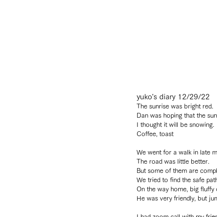
yuko's diary 12/29/22
The sunrise was bright red.
Dan was hoping that the su
I thought it will be snowing.
Coffee, toast
We went for a walk in late m
The road was little better.
But some of them are comple
We tried to find the safe pat
On the way home, big fluffy
He was very friendly, but ju
I had zoom call with my frie