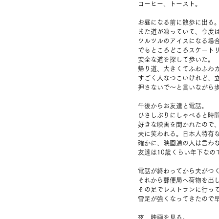
コーヒー、トースト。
お昼になる前に散歩に出る
また道が凍っていて、今度
ツルツルのアイスになる場
でもところどころスケート
安全な道を探して歩いた。
帰り道、大きくてふわふわ
すごく人なつこいけれど、
押さないで～と言いながら
午後からお友達と電話。
ひさしぶりにしゃべると時
好きな映画を聞かれたので、
夫に笑われる。日本人特有
確かに、映画通の人は言わ
友達は10歳くらい年下なの
電話が終わってから夫がつ
それから郵便局へ荷物を出
その足でレストランに行っ
雪足が強くなってきたので
夜、映画を見る。