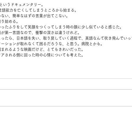
 Brain” というドキュメンタリー。
言語能力を亡くしてしまうところから始まる。
めない、簡単なはずの言葉が出てこない。
撮り始める。
かったふりをして笑顔をつくってしまう時の顔に少し似ていると感じた。
語が第一言語なので、衝撃の深さは違うけれど。
こったら、日本語を失い、取り戻していく過程で、英語なんて吹き飛んでいっ
ケーションが取れなくて困るだろうな、と思う。病院とかも。
掴まれるような映画だけど、とてもきれいだった。
ケアされる側に回った時の心情についても考えた。