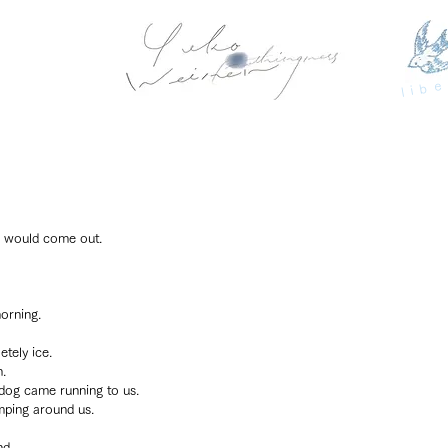
libe
n would come out.
orning.
tely ice.
h.
 dog came running to us.
mping around us.
nd.