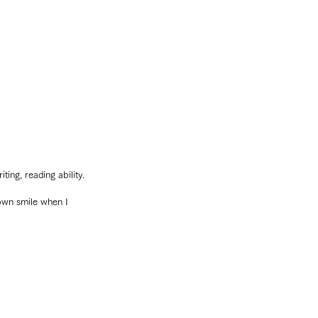
ing, reading ability.
wn smile when I 