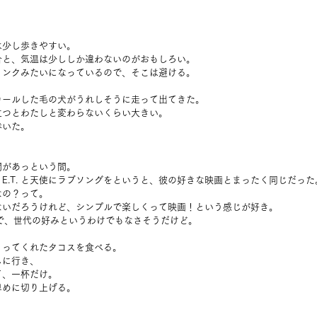
。
は少し歩きやすい。
合と、気温は少ししか違わないのがおもしろい。
リンクみたいになっているので、そこは避ける。
カールした毛の犬がうれしそうに走って出てきた。
立つとわたしと変わらないくらい大きい。
歩いた。
間があっという間。
E.T. と天使にラブソングをというと、彼の好きな映画とまったく同じだった
なの？って。
ないだろうけれど、シンプルで楽しくって映画！という感じが好き。
で、世代の好みというわけでもなさそうだけど。
くってくれたタコスを食べる。
しに行き、
て、一杯だけ。
早めに切り上げる。