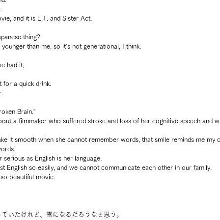
.
e, and it is E.T. and Sister Act.
apanese thing?
younger than me, so it’s not generational, I think.
 had it, 
 for a quick drink.
.
oken Brain.”
out a filmmaker who suffered stroke and loss of her cognitive speech and writ
ke it smooth when she cannot remember words, that smile reminds me my o
words.
ar serious as English is her language.
lost English so easily, and we cannot communicate each other in our family.
lso beautiful movie.
っていたけれど、雪になるだろうなと思う。