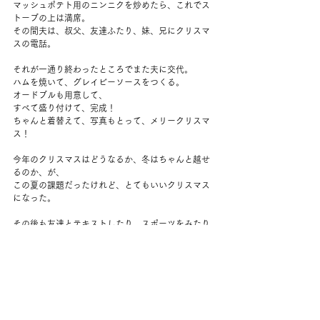
マッシュポテト用のニンニクを炒めたら、これでス
トーブの上は満席。
その間夫は、叔父、友達ふたり、妹、兄にクリスマ
スの電話。
それが一通り終わったところでまた夫に交代。
ハムを焼いて、グレイビーソースをつくる。
オードブルも用意して、
すべて盛り付けて、完成！
ちゃんと着替えて、写真もとって、メリークリスマ
ス！
今年のクリスマスはどうなるか、冬はちゃんと越せ
るのか、が、
この夏の課題だったけれど、とてもいいクリスマス
になった。
その後も友達とテキストしたり、スポーツをみたり
しながら、暖炉に火をいれる。
今日の夜から１週間ほどとても寒い。
一服してから、水道の凍結防止対策をしたりして過
した。