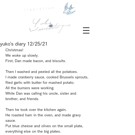
liberation
yuko's diary 12/25/21
Christmas!
We woke up slowly.
First, Dan made bacon, and biscuits.
Then I washed and peeled all the potatoes.
I made cranberry sauce, cooked Brussels sprouts, 
flied garlic with butter for mashed potato.
All the burners were working.
While Dan was calling his uncle, sister and 
brother, and friends.
Then he took over the kitchen again.
He roasted ham in the oven, and made gravy 
sauce.
Put blue cheese and olives on the small plate,  
everything else on the big plates.