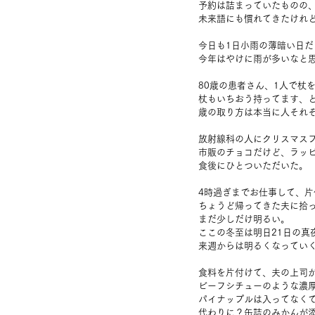
予約は詰まっていたものの
未来語にも慣れてきたけれ
今日も1日小雨の薄暗い日だ
今年はやけに雨が多いなと
80歳の患者さん、1人で杖
杖もいちおう持ってます、
歳の取り方は本当に人それ
放射線科の人にクリスマス
市販のチョコだけど、ラッ
食後にひとついただいた。
4時過ぎまでお仕事して、片
ちょうど帰ってきた夫に拾
まだ少しだけ明るい。
ここの冬至は明日21日の真
来週からは明るくなってい
食料を片付けて、夫の上司
ビーフシチューのような濃
パイナップルは入ってなく
代わりに？缶詰のみかんが