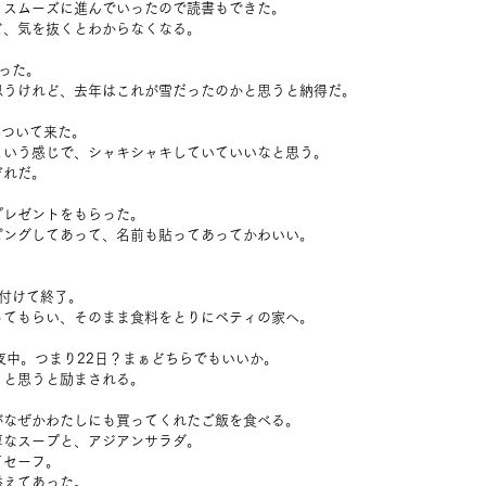
、スムーズに進んでいったので読書もできた。
ど、気を抜くとわからなくなる。
った。
思うけれど、去年はこれが雪だったのかと思うと納得だ。
をついて来た。
という感じで、シャキシャキしていていいなと思う。
ぞれだ。
プレゼントをもらった。
ピングしてあって、名前も貼ってあってかわいい。
付けて終了。
ってもらい、そのまま食料をとりにベティの家へ。
夜中。つまり22日？まぁどちらでもいいか。
くと思うと励まされる。
がなぜかわたしにも買ってくれたご飯を食べる。
厚なスープと、アジアンサラダ。
てセーフ。
添えてあった。