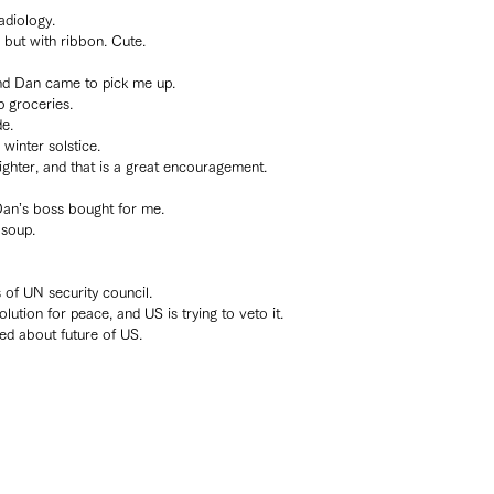
adiology.
 but with ribbon. Cute.
 and Dan came to pick me up.
p groceries.
de.
winter solstice.
 lighter, and that is a great encouragement.
Dan’s boss bought for me.
 soup.
 of UN security council.
olution for peace, and US is trying to veto it.
ied about future of US.