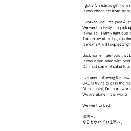
I got a Christmas gift from r
It was chocolate from store,
I worked until little past 4,
We went to Betty’s to pick u
It was still slightly light outsi
Tomorrow at midnight is the 
It means it will keep getting
Back home, I ate food that 
It was Asian salad with beef
Dan had some of salad too.
I’ve been following the news
UAE is trying to pass the res
At this point, I’m more worr
We are alone in the world.
We went to bed.
水曜日。
今日も歩いてお仕事へ。