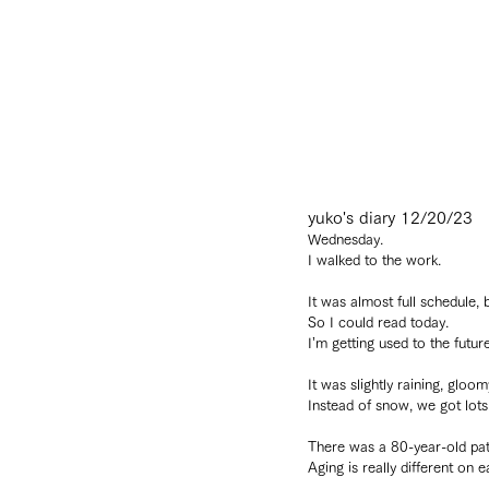
yuko's diary 12/20/23
Wednesday.
I walked to the work.
It was almost full schedule, 
So I could read today.
I’m getting used to the futur
It was slightly raining, gloom
Instead of snow, we got lots 
There was a 80-year-old pa
Aging is really different on 