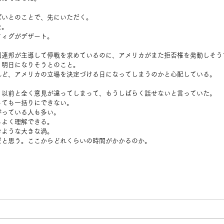
ぱいとのことで、先にいただく。
た。
フィグがデザート。
国連邦が主導して停戦を求めているのに、アメリカがまた拒否権を発動しそう
、明日になりそうとのこと。
れど、アメリカの立場を決定づける日になってしまうのかと心配している。
、以前と全く意見が違ってしまって、もうしばらく話せないと言っていた。
っても一括りにできない。
がっている人も多い。
もよく理解できる。
むような大きな渦。
だと思う。ここからどれくらいの時間がかかるのか。