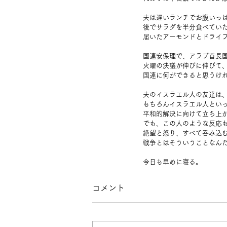
夫は遅いランチでお腹いっ
後でサラダを半分食べてい
届いたアーモンドとドライ
国連安保理で、アラブ首長
火曜の決議が伸びに伸びて
国連に何ができると思うけ
夫のイスラエル人の友達は
もちろんイスラエル人とい
平和的解決に向けて立ち上
でも、この人のような反応
絶望と怒り、すべて呑み込
戦争とはそういうことなん
今日も早めに寝る。
コメント