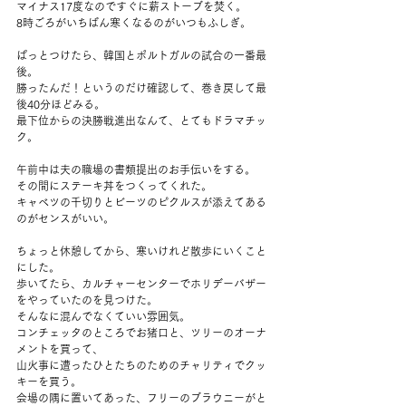
マイナス17度なのですぐに薪ストーブを焚く。
8時ごろがいちばん寒くなるのがいつもふしぎ。
ぱっとつけたら、韓国とポルトガルの試合の一番最
後。
勝ったんだ！というのだけ確認して、巻き戻して最
後40分ほどみる。
最下位からの決勝戦進出なんて、とてもドラマチッ
ク。
午前中は夫の職場の書類提出のお手伝いをする。
その間にステーキ丼をつくってくれた。
キャベツの千切りとビーツのピクルスが添えてある
のがセンスがいい。
ちょっと休憩してから、寒いけれど散歩にいくこと
にした。
歩いてたら、カルチャーセンターでホリデーバザー
をやっていたのを見つけた。
そんなに混んでなくていい雰囲気。
コンチェッタのところでお猪口と、ツリーのオーナ
メントを買って、
山火事に遭ったひとたちのためのチャリティでクッ
キーを買う。
会場の隅に置いてあった、フリーのブラウニーがと