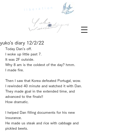
liberation
yuko's diary 12/2/22
Today Dan’s off.
I woke up little past 7.
It was 2F outside.
Why 8 am is the coldest of the day? hmm.
I made fire.
Then I saw that Korea defeated Portugal, wow.
I rewinded 40 minute and watched it with Dan.
They made goal in the extended time, and 
advanced to the finals!!
How dramatic.
I helped Dan filling documents for his new 
insurance.
He made us steak and rice with cabbage and 
pickled beets.