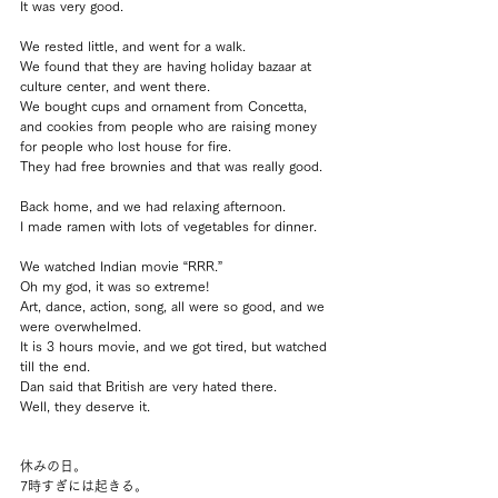
It was very good.
We rested little, and went for a walk.
We found that they are having holiday bazaar at 
culture center, and went there.
We bought cups and ornament from Concetta, 
and cookies from people who are raising money 
for people who lost house for fire.
They had free brownies and that was really good.
Back home, and we had relaxing afternoon.
I made ramen with lots of vegetables for dinner.
We watched Indian movie “RRR.”
Oh my god, it was so extreme!
Art, dance, action, song, all were so good, and we 
were overwhelmed.
It is 3 hours movie, and we got tired, but watched 
till the end.
Dan said that British are very hated there.
Well, they deserve it.
休みの日。
7時すぎには起きる。