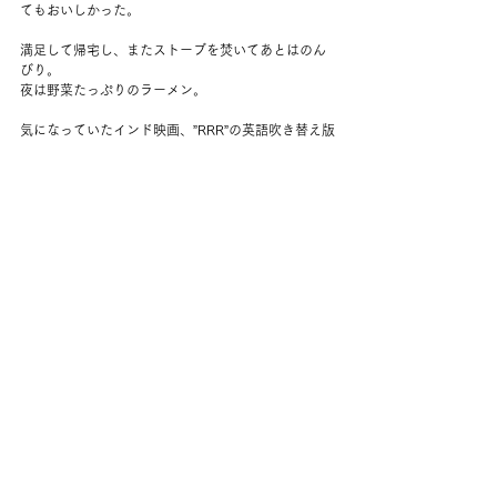
てもおいしかった。
満足して帰宅し、またストーブを焚いてあとはのん
びり。
夜は野菜たっぷりのラーメン。
気になっていたインド映画、”RRR”の英語吹き替え版
を見る。
いやー、すごかった！
画像もアクションも歌も踊りもすごいし、なにもか
もすごすぎて笑うしかなかった。
3時間越えの超大作。これははまる人多いのもよくわ
かる。
長くて疲れるんだけど、最後のダンスまで全部見
た。
イギリス人嫌われてるね、というのが夫の感想。ま
あ、それはそうでしょう。
コメント
コメントを追加…