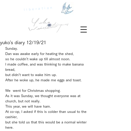
liberation
yuko's diary 12/19/21
Sunday.
Dan was awake early for heating the shed, 
so he couldn’t wake up till almost noon.
I made coffee, and was thinking to make banana 
bread, 
but didn’t want to wake him up.
After he woke up, he made me eggs and toast.
We  went for Christmas shopping.
As it was Sunday, we thought everyone was at 
church, but not really.
This year, we will have ham.
At co-op, I asked if this is colder than usual to the 
cashier, 
but she told us that this would be a normal winter 
here.