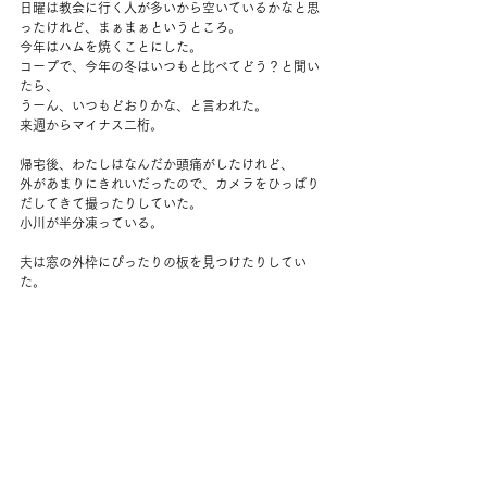
日曜は教会に行く人が多いから空いているかなと思
ったけれど、まぁまぁというところ。
今年はハムを焼くことにした。
コープで、今年の冬はいつもと比べてどう？と聞い
たら、
うーん、いつもどおりかな、と言われた。
来週からマイナス二桁。
帰宅後、わたしはなんだか頭痛がしたけれど、
外があまりにきれいだったので、カメラをひっぱり
だしてきて撮ったりしていた。
小川が半分凍っている。
夫は窓の外枠にぴったりの板を見つけたりしてい
た。
夜は昨日の竜田揚げをあたためたもの、ごはんとト
マトとキムチ。
アメフトを見たりしてゆっくり過ごした。
コメント