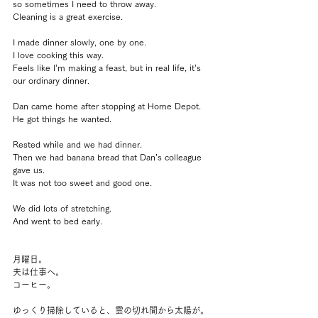
so sometimes I need to throw away.
Cleaning is a great exercise.
I made dinner slowly, one by one.
I love cooking this way.
Feels like I’m making a feast, but in real life, it’s 
our ordinary dinner.
Dan came home after stopping at Home Depot.
He got things he wanted.
Rested while and we had dinner.
Then we had banana bread that Dan’s colleague 
gave us.
It was not too sweet and good one.
We did lots of stretching.
And went to bed early.
月曜日。
夫は仕事へ。
コーヒー。
ゆっくり掃除していると、雲の切れ間から太陽が。