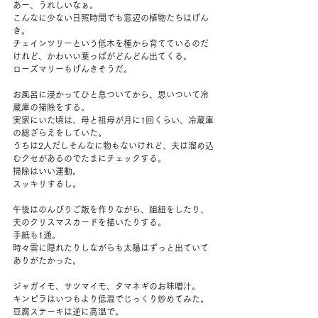
あー、うれしいなぁ。
こんなに少ない日照時間でも窓辺の植物たちはげん
き。
チェインツリーという低木を種から育てているのだ
けれど、かわいい葉っぱがどんどん出てくる。
ローズマリーもげんきそうだ。
お風呂に浸かってひと息ついてから、思いついて冷
蔵庫の掃除をする。
実家にいた頃は、母と祖母が月に1回くらい、冷蔵庫
の総ざらえをしていた。
うちは2人だしそんなに物もないけれど、夫は溜め込
むクセがあるのでたまにチェックする。
掃除はいい運動。
スッキリするし。
午後はのんびりご飯を作りながら、組紐をしたり、
夫のクリスマスカードを描いたりする。
手紙も1通。
時々雲に隠れたりしながらも太陽はずっと出ていて
ありがたかった。
ジャガイモ、サツマイモ、タマネギのお味噌汁。
キンピラはいつもより低温でじっくり炒めてみた。
豆腐ステーキは逆に高温で。