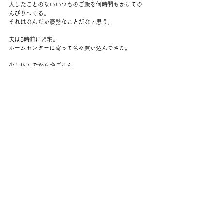
大したことのないいつものご飯を何時間もかけての
んびりつくる。
それはなんだか豪勢なことだなと思う。
夫は5時前に帰宅。
ホームセンターに寄って色々買い込んできた。
少し休んでから晩ごはん。
食後、同僚の人が作ってくれたバナナブレッドをい
ただいた。
この前はクッキーだった。どちらも甘くなくておい
しい。
どうもクリスマス前には焼き菓子をつくるものらし
い。
夜たっぷりとストレッチ。
早めにお布団に入る。
コメント