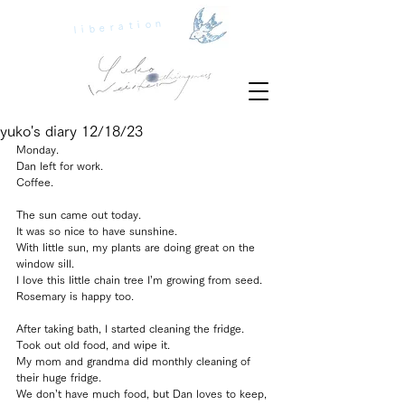
liberation
yuko's diary 12/18/23
Monday.
Dan left for work.
Coffee.
The sun came out today.
It was so nice to have sunshine.
With little sun, my plants are doing great on the 
window sill.
I love this little chain tree I’m growing from seed.
Rosemary is happy too.
After taking bath, I started cleaning the fridge.
Took out old food, and wipe it.
My mom and grandma did monthly cleaning of 
their huge fridge.
We don’t have much food, but Dan loves to keep, 