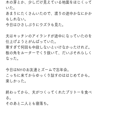
木の芽とか、少しだけ見えている地面をほじくって
いた。
あまりにたくさんいたので、渡りの途中かなにかか
もしれない。
今日はひさしぶりにウズラも見た。
夫はキッチンのアイランドが途中になっていたのを
仕上げようとがんばっていた。
寒すぎて何回も中段しないといけなかったけれど。
板の角をルーターでくり抜いて、だいぶそれらしく
なった。
今日はNYのお友達とズームで忘年会。
こっちに来てからゆっくり話すのははじめてかも。
楽しかった。
終わってから、夫がつくってくれたブリトーを食べ
る。
そのあと二人とも寝落ち。
昨日寝不足だったから、ぐっすり眠った。
夜に起きて、簡単なスープを食べる。
交代でシャワーを浴びて、ネットフリックスを見て
から眠った。