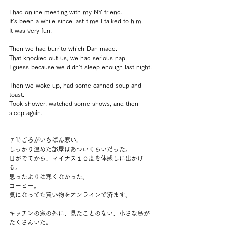
I had online meeting with my NY friend.
It’s been a while since last time I talked to him.
It was very fun.
Then we had burrito which Dan made.
That knocked out us, we had serious nap.
I guess because we didn’t sleep enough last night.
Then we woke up, had some canned soup and 
toast.
Took shower, watched some shows, and then 
sleep again.
７時ごろがいちばん寒い。
しっかり温めた部屋はあついくらいだった。
日がでてから、マイナス１０度を体感しに出かけ
る。
思ったよりは寒くなかった。
コーヒー。
気になってた買い物をオンラインで済ます。
キッチンの窓の外に、見たことのない、小さな鳥が
たくさんいた。