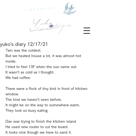
liberation
yuko's diary 12/17/21
7am was the coldest.
But we heated house a lot, it was almost hot 
inside.
I tried to feel 13F when the sun came out.
It wasn’t as cold as I thought.
We had coffee.
There were a flock of tiny bird in front of kitchen 
window.
The kind we haven’t seen before.
It might be on the way to somewhere warm.
They look so busy eating.
Dan was trying to finish the kitchen island.
He used new router to cut the board.
It looks nice though we have to sand it.