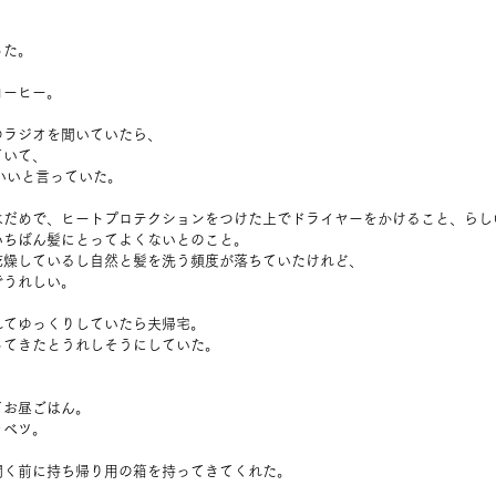
った。
コーヒー。
のラジオを聞いていたら、
ていて、
いいと言っていた。
はだめで、ヒートプロテクションをつけた上でドライヤーをかけること、らし
いちばん髪にとってよくないとのこと。
乾燥しているし自然と髪を洗う頻度が落ちていたけれど、
でうれしい。
れてゆっくりしていたら夫帰宅。
ってきたとうれしそうにしていた。
てお昼ごはん。
ャベツ。
聞く前に持ち帰り用の箱を持ってきてくれた。