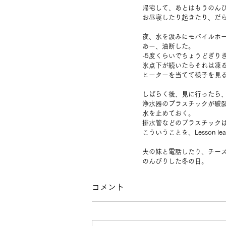
帰宅して、あとはもうのん
お昼寝したり起きたり、だ
夜、水を汲みにモバイルホ
あー、油断した。
-5度くらいでちょうどぎり
氷点下が続いたらそれは凍
ヒーターを当てて様子を見
しばらく後、見に行ったら
浄水器のプラスチックが破
水を止めておく。
排水管などのプラスチック
こういうことを、Lesson 
夫の妹と電話したり、チー
のんびりした冬の日。
コメント