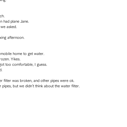
ch.
n had plane Jane.
 we asked.
ing afternoon.
e mobile home to get water.
rozen. Yikes.
got too comfortable, I guess.
d.
er filter was broken, and other pipes were ok.
 pipes, but we didn’t think about the water filter.