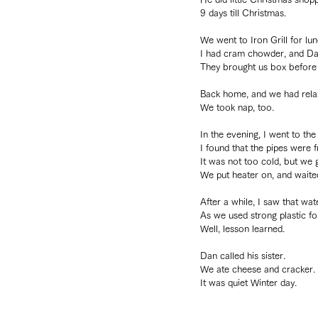
9 days till Christmas.
We went to Iron Grill for lun
I had cram chowder, and Da
They brought us box before
Back home, and we had relax
We took nap, too.
In the evening, I went to th
I found that the pipes were f
It was not too cold, but we 
We put heater on, and waite
After a while, I saw that wat
As we used strong plastic for
Well, lesson learned.
Dan called his sister.
We ate cheese and cracker.
It was quiet Winter day.