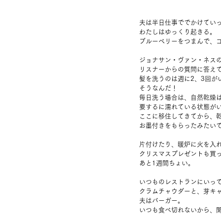
夫は半日仕事ででかけてい
わたしはゆっくり起きる。
ブルーベリーをつまんで、
ジョナサン・ヴァン・ネス
リスナーからの質問に答え
髪を洗うのは週に2、3回が
そうなんだ！
毎日洗う場合は、自然乾燥
要するに濡れている状態が
ここに移住してきてから、
お墨付きをもらったみたい
片付けたり、暖炉に火を入
クリスマスプレゼントも買
あと1週間ちょい。
いつものレストランにいっ
クラムチャウダーと、芽キ
夫はバーガー。
いつも食べ切れないから、