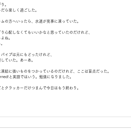
びり。
らだら楽しく過ごした。
ームの方へいったら、水道が見事に凍っていた。
ぎり心配しなくてもいいかなと思っていたのだけれど、
るよね。
る。
、パイプは元にもどったけれど、
裂していた。あーあ。
は凍結に強いものをつかっているのだけれど、ここは盲点だった。
learned!と英語ではいう。勉強になりました。
ズとクラッカーだけつまんで今日はもう終わり。