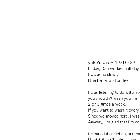
yuko's diary 12/16/22
Friday, Dan worked half day.
I woke up slowly.
Blue berry, and coffee.
I was listening to Jonathan 
you shouldn’t wash your hair
2 or 3 times a week.
If you want to wash it every
Since we moved here, I wash 
Anyway, I’m glad that I’m doin
I cleaned the kitchen, and 
He did little Christmas shopp