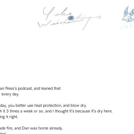
libe
van Ness’s podcast, and leaned that 
 every day.
 day, you better use heat protection, and blow dry.
it 3 times a week or so, and I thought it’s because it’s dry here.
g it right.
made fire, and Dan was home already.
ing.