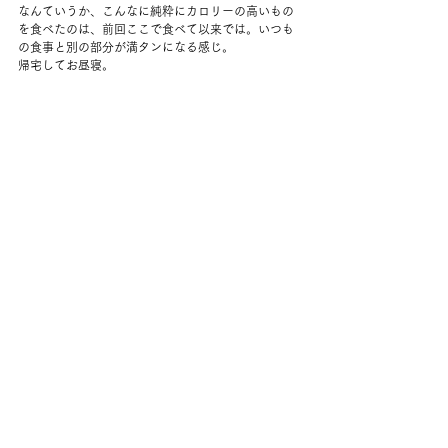
なんていうか、こんなに純粋にカロリーの高いもの
を食べたのは、前回ここで食べて以来では。いつも
の食事と別の部分が満タンになる感じ。
帰宅してお昼寝。
起きてまた外へ。3時だけどもうどんどん日が落ち
る。
実際の日の入りは4時近いけれど、丘の向こうから上
がって丘の向こうに落ちるので、実質太陽が見える
のは6時間くらい。
夫を起こして最後の太陽を楽しんだ。
セージもずっと外にいてうれしそう。
夜、ワークアウトを再開。30分の脚のワークアウト
のち、10分のカーディオ。
夜ご飯はいらないかと思っていたけれど、小腹が空
いたので、持ち帰ったオムレツに、ほうれん草とマ
ッシュルームを炒めたものとトーストで、また朝ご
はんみたいな夜ご飯をさっと食べた。
大きくてオレンジ色の満月が登ってくるのを見れて
満足。
今年最後の満月。