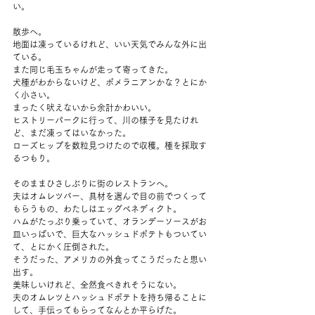
い。
散歩へ。
地面は凍っているけれど、いい天気でみんな外に出
ている。
また同じ毛玉ちゃんが走って寄ってきた。
犬種がわからないけど、ポメラニアンかな？とにか
く小さい。
まったく吠えないから余計かわいい。
ヒストリーパークに行って、川の様子を見たけれ
ど、まだ凍ってはいなかった。
ローズヒップを数粒見つけたので収穫。種を採取す
るつもり。
そのままひさしぶりに街のレストランへ。
夫はオムレツバー、具材を選んで目の前でつくって
もらうもの、わたしはエッグベネディクト。
ハムがたっぷり乗っていて、オランデーソースがお
皿いっぱいで、巨大なハッシュドポテトもついてい
て、とにかく圧倒された。
そうだった、アメリカの外食ってこうだったと思い
出す。
美味しいけれど、全然食べきれそうにない。
夫のオムレツとハッシュドポテトを持ち帰ることに
して、手伝ってもらってなんとか平らげた。