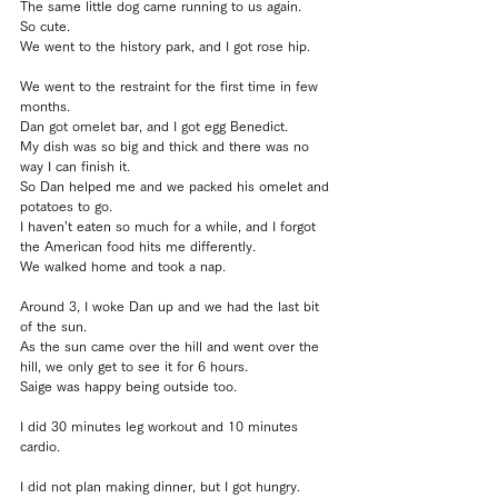
The same little dog came running to us again.
So cute.
We went to the history park, and I got rose hip.
We went to the restraint for the first time in few 
months.
Dan got omelet bar, and I got egg Benedict.
My dish was so big and thick and there was no 
way I can finish it.
So Dan helped me and we packed his omelet and 
potatoes to go.
I haven’t eaten so much for a while, and I forgot 
the American food hits me differently.
We walked home and took a nap.
Around 3, I woke Dan up and we had the last bit 
of the sun.
As the sun came over the hill and went over the 
hill, we only get to see it for 6 hours.
Saige was happy being outside too.
I did 30 minutes leg workout and 10 minutes 
cardio.
I did not plan making dinner, but I got hungry.