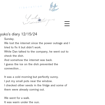
liberation
yuko's diary 12/15/24
Sunday.
We lost the internet since the power outrage and I 
tried to fix it but didn’t work.
While Dan talked to the company, he went out to 
check the dish. 
And somehow the internet was back.
I guess the ice on the dish prevented the 
connection…
It was a cold morning but perfectly sunny.
I put my small pots near the window.
I checked other seeds in the fridge and some of 
them were already coming out.
We went for a walk.
It was warm under the sun.