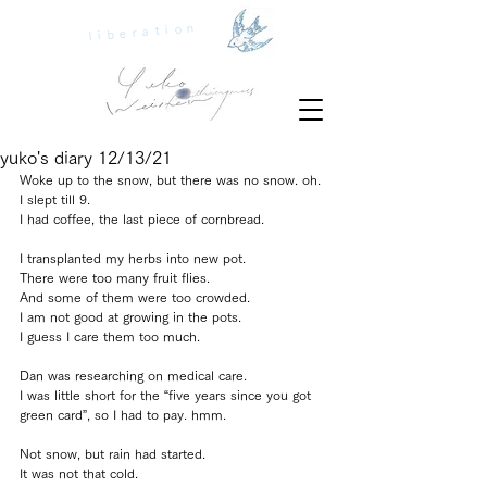
liberation
yuko's diary 12/13/21
Woke up to the snow, but there was no snow. oh.
I slept till 9.
I had coffee, the last piece of cornbread.
I transplanted my herbs into new pot.
There were too many fruit flies.
And some of them were too crowded.
I am not good at growing in the pots.
I guess I care them too much.
Dan was researching on medical care.
I was little short for the “five years since you got 
green card”, so I had to pay. hmm.
Not snow, but rain had started.
It was not that cold.