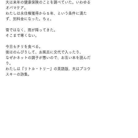
夫は来年の健康保険のことを調べていた。いわゆる
オバマケア。
わたしは永住権獲得から５年、という条件に満た
ず、別料金になった。ちぇ。
雪ではなく、雨が降ってきた。
そこまで寒くない。
今日もチリを食べる。
後はのんびりして、お風呂に交代で入ったり、
なぜかネットの調子が悪いので、お互い本を読んだ
り。
わたしは『リトル・トリー』の英語版、夫はブコウ
スキーの詩集。
夫はなかなか眠れなさそうだったけれど、わたしは
午後ずっと眠かった。
気づいたらいつの間にか雪が積っていた。
コメント
コメントを追加…