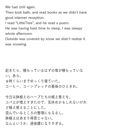
We had chili again.
Then took bath, and read books as we didn’t have 
good internet reception.
I read “LittleTree”, and he read a poem.
He was having hard time to sleep, I was sleepy 
whole afternoon.
Outside was covered by snow we didn’t realize it 
was snowing.
起きたら、積もっているはずの雪が積もっていな
い。あら。
９時くらいまでゆっくり寝ていた。
コーヒー、コーンブレッドの最後のひときれ。
今日は鉢植えのハーブたちの植え替えを。
コバエが増えすぎたので、気休めかもしれないけれ
ど植え替えることにした。
混んでいるところの整理にもなるし。
鉢植えはあまり得意じゃない。
なんというか、過保護になりすぎる。