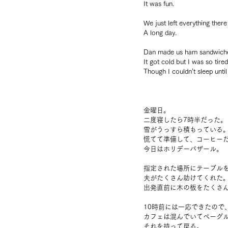
It was fun.
We just left everything ther
A long day.
Dan made us ham sandwich
It got cold but I was so tire
Though I couldn’t sleep until 
金曜日。
二度寝したら7時半だった。
雪がうっすら積もっている
慌てて準備して、コーヒー
今日はホリデーバザール。
指定された場所にテーブル
夫がたくさん助けてくれた
出発直前に木の板をたくさ
10時前には一応できたので
カフェは混んでいてベーグ
それを持って戻る。