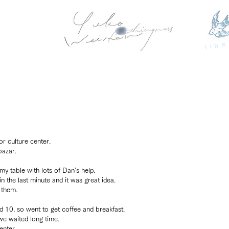
libe
or culture center.
bazar.
my table with lots of Dan’s help.
n the last minute and it was great idea.
 them.
d 10, so went to get coffee and breakfast.
e waited long time.
enter.