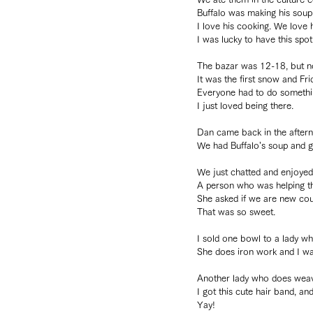
Buffalo was making his soup
I love his cooking. We love
I was lucky to have this spot
The bazar was 12-18, but n
It was the first snow and Fri
Everyone had to do somethi
I just loved being there.
Dan came back in the after
We had Buffalo’s soup and gr
We just chatted and enjoyed 
A person who was helping the
She asked if we are new coup
That was so sweet.
I sold one bowl to a lady w
She does iron work and I w
Another lady who does weav
I got this cute hair band, and
Yay!