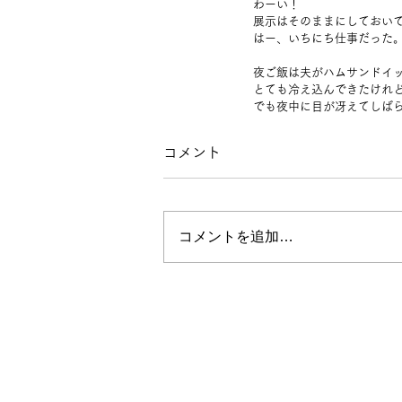
わーい！
展示はそのままにしておい
はー、いちにち仕事だった
夜ご飯は夫がハムサンドイ
とても冷え込んできたけれ
でも夜中に目が冴えてしば
コメント
コメントを追加…