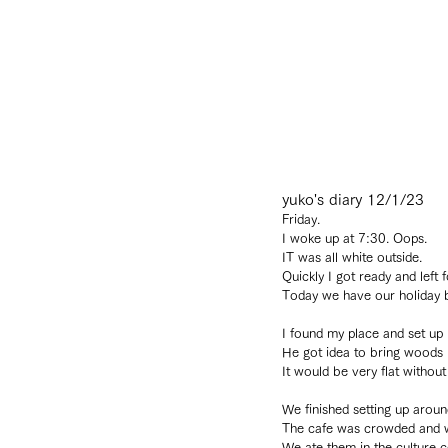
yuko's diary 12/1/23
Friday.
I woke up at 7:30. Oops.
IT was all white outside.
Quickly I got ready and left f
Today we have our holiday 
I found my place and set up 
He got idea to bring woods i
It would be very flat without
We finished setting up aroun
The cafe was crowded and w
We ate them in the culture c