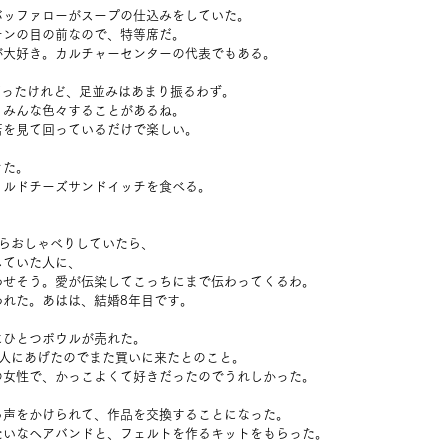
バッファローがスープの仕込みをしていた。
チンの目の前なので、特等席だ。
が大好き。カルチャーセンターの代表でもある。
だったけれど、足並みはあまり振るわず。
、みんな色々することがあるね。
店を見て回っているだけで楽しい。
きた。
リルドチーズサンドイッチを食べる。
がらおしゃべりしていたら、
していた人に、
わせそう。愛が伝染してこっちにまで伝わってくるわ。
われた。あはは、結婚8年目です。
にひとつボウルが売れた。
、人にあげたのでまた買いに来たとのこと。
の女性で、かっこよくて好きだったのでうれしかった。
ら声をかけられて、作品を交換することになった。
たいなヘアバンドと、フェルトを作るキットをもらった。