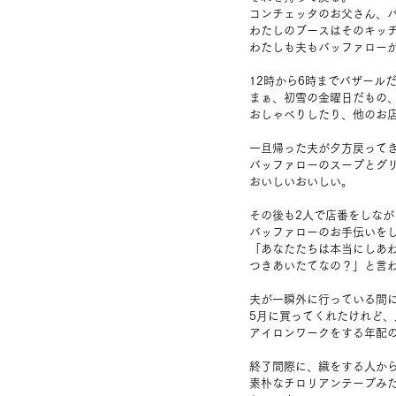
コンチェッタのお父さん、
わたしのブースはそのキッ
わたしも夫もバッファロー
12時から6時までバザール
まぁ、初雪の金曜日だもの
おしゃべりしたり、他のお
一旦帰った夫が夕方戻って
バッファローのスープとグ
おいしいおいしい。
その後も2人で店番をしな
バッファローのお手伝いを
「あなたたちは本当にしあ
つきあいたてなの？」と言
夫が一瞬外に行っている間
5月に買ってくれたけれど
アイロンワークをする年配
終了間際に、織をする人か
素朴なチロリアンテープみ