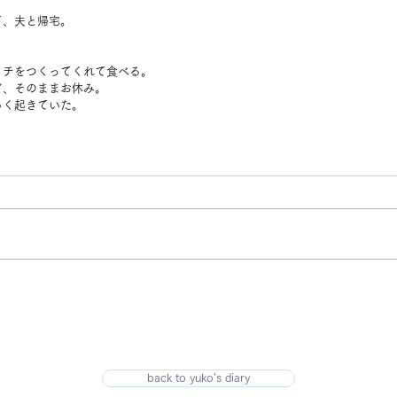
て、夫と帰宅。
。
ッチをつくってくれて食べる。
ど、そのままお休み。
らく起きていた。
back to yuko's diary