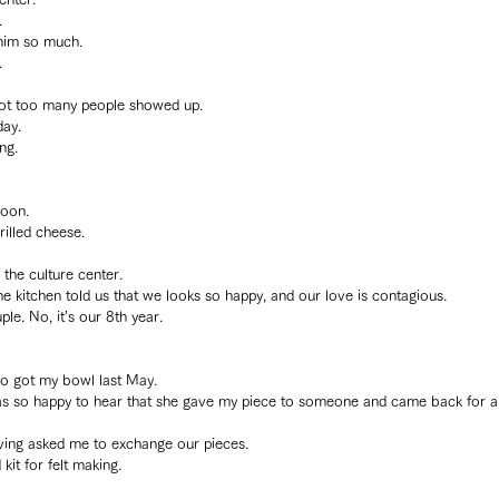
.
 him so much.
.
ot too many people showed up.
day.
ng.
noon.
illed cheese.
the culture center.
 kitchen told us that we looks so happy, and our love is contagious.
le. No, it’s our 8th year.
ho got my bowl last May.
as so happy to hear that she gave my piece to someone and came back for a
ing asked me to exchange our pieces.
 kit for felt making.