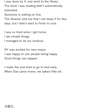
I was done by 4, and went to the library.
The book I was reading didn’t automatically 
extended.
Someone is waiting on line.
The librarian told me that I can keep it for few 
days, but I didn’t want to finish in rush.
I was so tired when I got home.
I ate simple things.
I managed to do my workout.
NY was excited for new mayor.
I was happy to see people being happy.
Good things can happen.
I made fire and tried to go to bed early.
When Dan came home, we talked little bit.
火曜日。