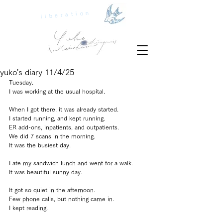
liberation
yuko's diary 11/4/25
Tuesday.
I was working at the usual hospital.
When I got there, it was already started.
I started running, and kept running.
ER add-ons, inpatients, and outpatients.
We did 7 scans in the morning.
It was the busiest day.
I ate my sandwich lunch and went for a walk.
It was beautiful sunny day.
It got so quiet in the afternoon.
Few phone calls, but nothing came in.
I kept reading.