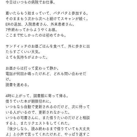
今日はいつもの病院でお仕事。
着いたらもう始まっていて、バタバタと参加する。
そのままもう次から次へと続けてスキャンが続く。
ERの追加、入院患者さん、外来患者さん。
7件終わってからようやくお昼。
ここまで忙しかったのは初めてかも。
サンドイッチのお昼ごはんを食べて、外に歩きに出
たらすごくいい天気。
とても気持ちがよかった。
お昼からは打って変わって静か。
電話が何回か鳴ったけれど、どれも問い合わせだ
け。
読書を進める。
4時に上がって、図書館に寄って帰る。
借りていた本が期限切れに。
いつもなら自動で更新されるのだけど、次に待って
いる人がいるので、更新されなかった。
いつもの司書さんに、また借りたいのだけどと相談
すると、またリクエストをしてくれた。
「後少しなら、読み終わるまで借りていても大丈夫
よ」と小声で言ってくれたけれど、やっぱり返すこ