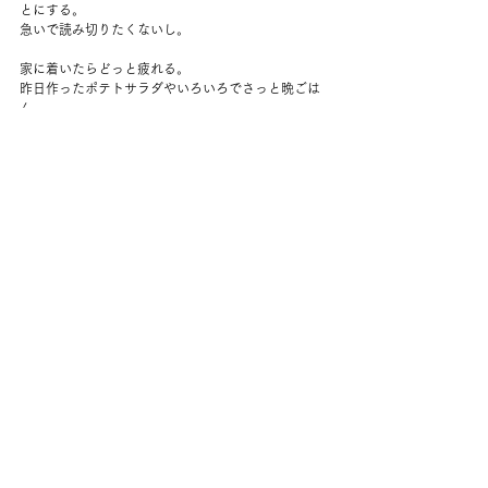
とにする。
急いで読み切りたくないし。
家に着いたらどっと疲れる。
昨日作ったポテトサラダやいろいろでさっと晩ごは
ん。
ワークアウトをなんとかこなす。
NYでは市長選の結果が出て盛り上がっている。
わー、いいこともちゃんと起こるんだな。
とてもはげまされた。
暖炉に火を入れて、早めに寝ようとするけれどなか
なか寝付けない。
夫が帰宅後少しおしゃべりした。
コメント
コメントを追加…