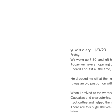
yuko's diary 11/3/23
Friday.
We woke up 7:30, and left 
Today we have an opening 
I heard about it all the time
He dropped me off at the nea
It was an old post office with
When I arrived at the wareh
Cupcakes and charcuteries.
I got coffee and helped them
There are this huge shelves 
Wow.