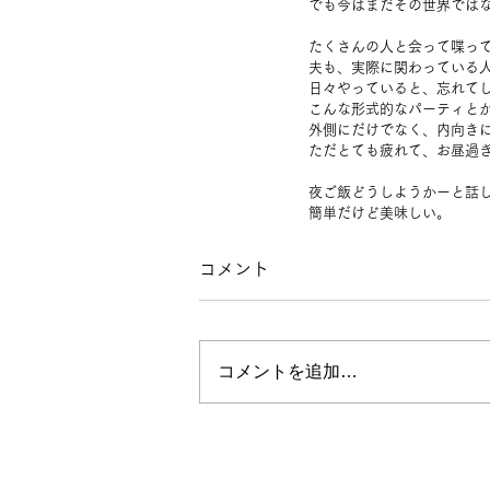
でも今はまだその世界では
たくさんの人と会って喋っ
夫も、実際に関わっている
日々やっていると、忘れて
こんな形式的なパーティと
外側にだけでなく、内向き
ただとても疲れて、お昼過
夜ご飯どうしようかーと話
簡単だけど美味しい。
コメント
コメントを追加…