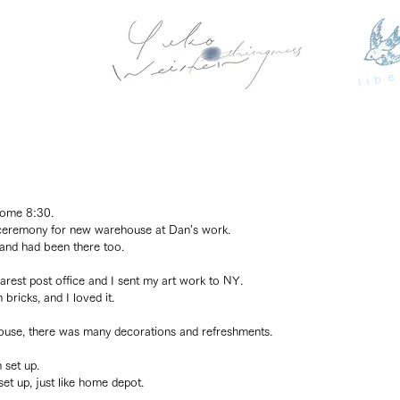
libe
home 8:30.
ceremony for new warehouse at Dan’s work.
, and had been there too.
rest post office and I sent my art work to NY.
 bricks, and I loved it.
ouse, there was many decorations and refreshments.
 set up.
set up, just like home depot.