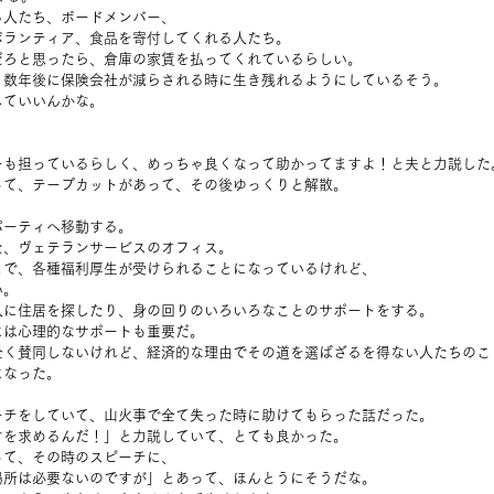
る人たち、ボードメンバー、
ボランティア、食品を寄付してくれる人たち。
だろと思ったら、倉庫の家賃を払ってくれているらしい。
、数年後に保険会社が減らされる時に生き残れるようにしているそう。
していいんかな。
ーも担っているらしく、めっちゃ良くなって助かってますよ！と夫と力説した
って、テープカットがあって、その後ゆっくりと解散。
パーティへ移動する。
た、ヴェテランサービスのオフィス。
とで、各種福利厚生が受けられることになっているけれど、
い。
人に住居を探したり、身の回りのいろいろなことのサポートをする。
には心理的なサポートも重要だ。
全く賛同しないけれど、経済的な理由でその道を選ばざるを得ない人たちのこ
になった。
ーチをしていて、山火事で全て失った時に助けてもらった話だった。
けを求めるんだ！」と力説していて、とても良かった。
って、その時のスピーチに、
場所は必要ないのですが」とあって、ほんとうにそうだな。