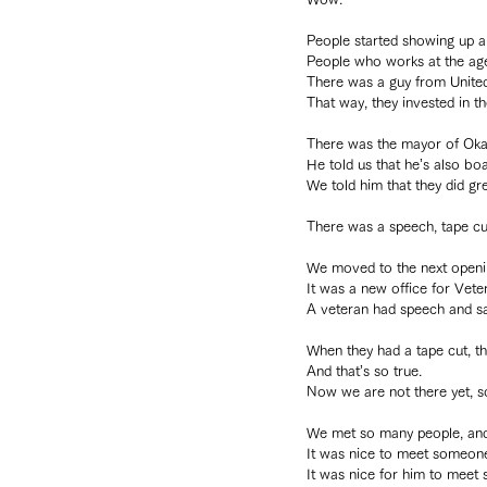
People started showing up 
People who works at the ag
There was a guy from United 
That way, they invested in t
There was the mayor of Ok
He told us that he’s also 
We told him that they did gre
There was a speech, tape cut
We moved to the next openin
It was a new office for Veter
A veteran had speech and say
When they had a tape cut, th
And that’s so true.
Now we are not there yet, 
We met so many people, and
It was nice to meet someone
It was nice for him to meet