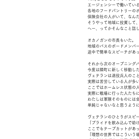
エージェンシーで働いてい
各地のフードパントリーの
保険会社の人がいて、なん
そうやって地域に投資して
へー、ってかそんなこと話
オカノガンの市長もいた。
地域のバスのボードメンバ
途中で簡単なスピーチがあ
それから次のオープニング
今度は隣町に新しく移動し
ヴェテランは退役兵人のこ
実際は苦労している人が多
ここではホームレス状態の
実際に戦場に行った人たち
わたしは軍隊そのものには
単純じゃないなと思うよう
ヴェテランのひとりがスピ
「プライドを飲み込んで助
ここでもテープカットがあ
「理想の世界ではこういう