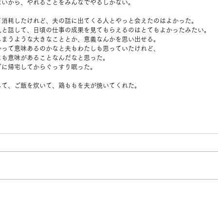
ないから、やれることをみんなでやるしかない。
て消耗したけれど、夫の話に出てくる人とやっと会えたのはよかった。
人と話して、日頃の仕事の成果を見てもらえるのはとてもよかったみたい。
しまうような大きなこととか、意義なんかを思い出せる。
かって意味あるのかなと夫もわたしも思っていたけれど、
にも意味があることなんだなと思った。
ぎに帰宅してからぐっすり眠った。
して、ご飯を炊いて、鶏ももを夫が焼いてくれた。