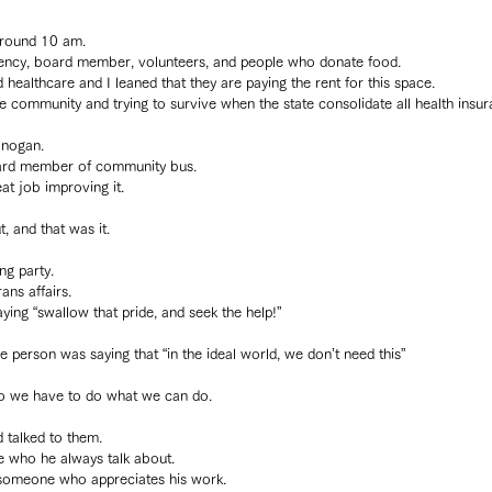
around 10 am.
ency, board member, volunteers, and people who donate food.
healthcare and I leaned that they are paying the rent for this space.
he community and trying to survive when the state consolidate all health insu
anogan.
board member of community bus.
at job improving it.
, and that was it.
g party.
ans affairs.
ing “swallow that pride, and seek the help!”
e person was saying that “in the ideal world, we don’t need this”
so we have to do what we can do.
 talked to them.
 who he always talk about.
 someone who appreciates his work.