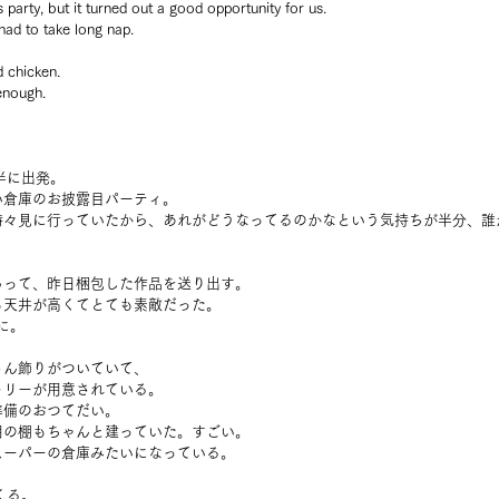
party, but it turned out a good opportunity for us.
had to take long nap.
 chicken.
enough.
半に出発。
い倉庫のお披露目パーティ。
時々見に行っていたから、あれがどうなってるのかなという気持ちが半分、誰
らって、昨日梱包した作品を送り出す。
も天井が高くてとても素敵だった。
に。
さん飾りがついていて、
トリーが用意されている。
準備のおつてだい。
用の棚もちゃんと建っていた。すごい。
スーパーの倉庫みたいになっている。
くる。