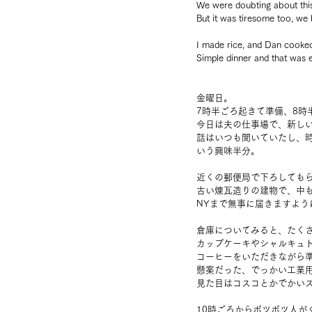
We were doubting about this 
But it was tiresome too, we 
I made rice, and Dan cooked
Simple dinner and that was 
金曜日。
7時半ごろ起きて準備、8時
今日は夫の仕事場で、新し
話はいつも聞いていたし、
いう興味半分。
近くの郵便局で下ろしても
古い煉瓦造りの建物で、中
NYまで無事に届きますよう
倉庫についてみると、たく
カップケーキやシャルキュ
コーヒーをいただきながら
懸案だった、でっかい工業
見た目はコスコとかでかい
10時ごろからポツポツ人が