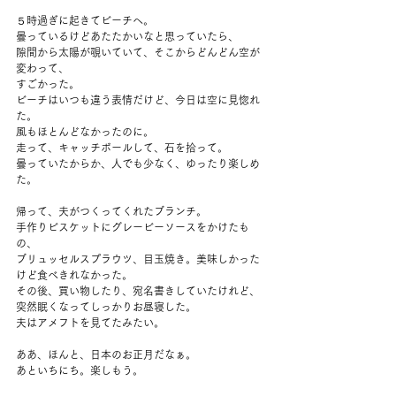
５時過ぎに起きてビーチへ。
曇っているけどあたたかいなと思っていたら、
隙間から太陽が覗いていて、そこからどんどん空が
変わって、
すごかった。
ビーチはいつも違う表情だけど、今日は空に見惚れ
た。
風もほとんどなかったのに。
走って、キャッチボールして、石を拾って。
曇っていたからか、人でも少なく、ゆったり楽しめ
た。
帰って、夫がつくってくれたブランチ。
手作りビスケットにグレービーソースをかけたも
の、
ブリュッセルスプラウツ、目玉焼き。美味しかった
けど食べきれなかった。
その後、買い物したり、宛名書きしていたけれど、
突然眠くなってしっかりお昼寝した。
夫はアメフトを見てたみたい。
ああ、ほんと、日本のお正月だなぁ。
あといちにち。楽しもう。