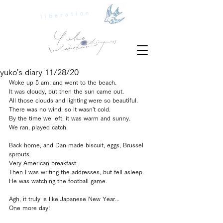
liberation
yuko's diary 11/28/20
Woke up 5 am, and went to the beach.
It was cloudy, but then the sun came out.
All those clouds and lighting were so beautiful.
There was no wind, so it wasn't cold.
By the time we left, it was warm and sunny. 
We ran, played catch.
Back home, and Dan made biscuit, eggs, Brussel 
sprouts. 
Very American breakfast.
Then I was writing the addresses, but fell asleep.
He was watching the football game.
Agh, it truly is like Japanese New Year...
One more day!