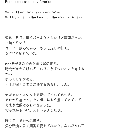
Potato pancakes! my favorite.
We still have two more days! Wow. 
Will try to go to the beach, if the weather is good.
連休二日目。早く起きようとしたけど無理だった。
７時くらい？
コーヒー飲んでから、さっと走りに行く。
きれいに晴れていた。
zineを送るための封筒に宛名書き。
時間がかかるけれど、おひとりずつのことを考えな
がら、
ゆっくりすすめる。
切手が届くまでまだ時間もあるし。うん。
夫がまたビスケットを焼いてくれて食べる。
それから屋上へ。その頃にはもう曇ってきていて、
あまり太陽はみられなかった。
でも気持ちいい。ストレッチしたり。
降りて、また宛名書き。
気分転換に書く順番を変えてみたり。なんだかお正