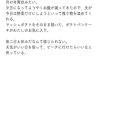
月の年賀状みたい。
夕方になってようやくお腹が減ってきたので、夫が
今日は野菜だけにしようといって残り物を温めてく
れる。
マッシュポテトをそのまま焼いた、ポテトパンケー
キがわたしのお気に入り。
後二日も休みだなんて信じられない。
天気がいい日を狙って、ビーチに行けたらいいなと
思っている。
コメント
コメントを追加…
back to yuko's diary