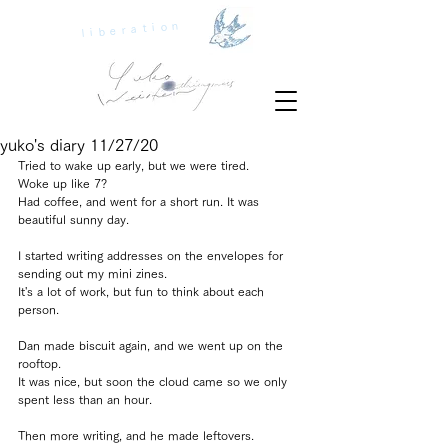
liberation
yuko's diary 11/27/20
Tried to wake up early, but we were tired.
Woke up like 7? 
Had coffee, and went for a short run. It was 
beautiful sunny day.
I started writing addresses on the envelopes for 
sending out my mini zines.
It's a lot of work, but fun to think about each 
person.
Dan made biscuit again, and we went up on the 
rooftop.
It was nice, but soon the cloud came so we only 
spent less than an hour.
Then more writing, and he made leftovers. 