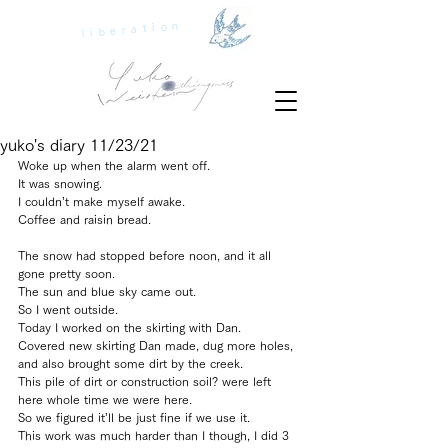
liberation
yuko's diary 11/23/21
Woke up when the alarm went off.
It was snowing.
I couldn’t make myself awake. 
Coffee and raisin bread.
The snow had stopped before noon, and it all 
gone pretty soon.
The sun and blue sky came out.
So I went outside.
Today I worked on the skirting with Dan.
Covered new skirting Dan made, dug more holes, 
and also brought some dirt by the creek.
This pile of dirt or construction soil? were left 
here whole time we were here.
So we figured it’ll be just fine if we use it.
This work was much harder than I though, I did 3 