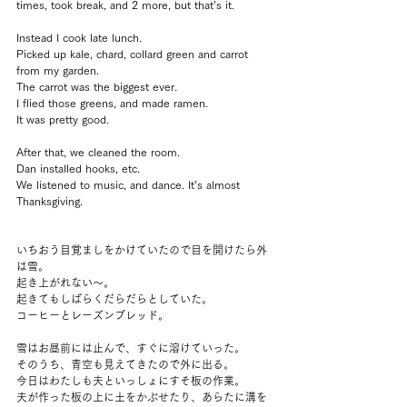
times, took break, and 2 more, but that’s it.
Instead I cook late lunch.
Picked up kale, chard, collard green and carrot 
from my garden.
The carrot was the biggest ever.
I flied those greens, and made ramen.
It was pretty good.
After that, we cleaned the room.
Dan installed hooks, etc.
We listened to music, and dance. It’s almost 
Thanksgiving.
いちおう目覚ましをかけていたので目を開けたら外
は雪。
起き上がれない～。
起きてもしばらくだらだらとしていた。
コーヒーとレーズンブレッド。
雪はお昼前には止んで、すぐに溶けていった。
そのうち、青空も見えてきたので外に出る。
今日はわたしも夫といっしょにすそ板の作業。
夫が作った板の上に土をかぶせたり、あらたに溝を