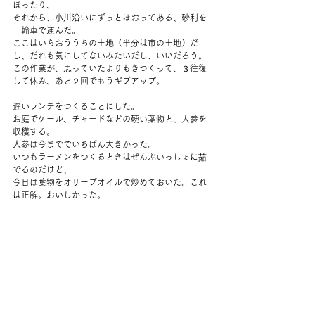
ほったり、
それから、小川沿いにずっとほおってある、砂利を
一輪車で運んだ。
ここはいちおううちの土地（半分は市の土地）だ
し、だれも気にしてないみたいだし、いいだろう。
この作業が、思っていたよりもきつくって、３往復
して休み、あと２回でもうギブアップ。
遅いランチをつくることにした。
お庭でケール、チャードなどの硬い葉物と、人参を
収穫する。
人参は今まででいちばん大きかった。
いつもラーメンをつくるときはぜんぶいっしょに茹
でるのだけど、
今日は葉物をオリーブオイルで炒めておいた。これ
は正解。おいしかった。
その後は、部屋のそうじをしたり、コートかけやバ
スタオルかけのフックを夫がつけてくれたりした。
もうなんだかサンクスギビング気分で、音楽を聞い
たりしながら遊んだ。
コメント