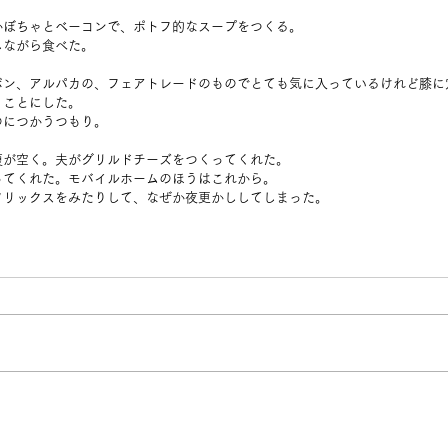
かぼちゃとベーコンで、ポトフ的なスープをつくる。
しながら食べた。
ボン、アルパカの、フェアトレードのものでとても気に入っているけれど膝に
くことにした。
のにつかうつもり。
腹が空く。夫がグリルドチーズをつくってくれた。
ってくれた。モバイルホームのほうはこれから。
フリックスをみたりして、なぜか夜更かししてしまった。