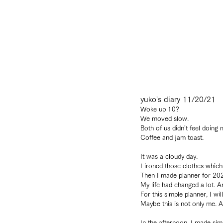
yuko's diary 11/20/21
Woke up 10?
We moved slow.
Both of us didn’t feel doing
Coffee and jam toast.
It was a cloudy day.
I ironed those clothes which 
Then I made planner for 20
My life had changed a lot. A
For this simple planner, I wi
Maybe this is not only me. A
In the afternoon, I made sim