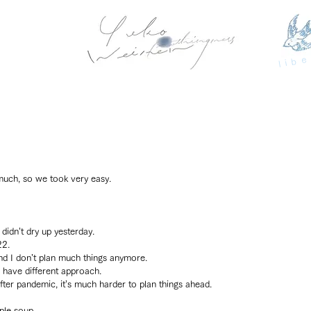
libe
 much, so we took very easy.
didn’t dry up yesterday.
22.
nd I don’t plan much things anymore.
ll have different approach.
fter pandemic, it’s much harder to plan things ahead.
ple soup.