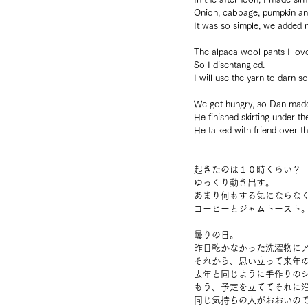
Onion, cabbage, pumpkin an
It was so simple, we added 
The alpaca wool pants I love
So I disentangled.
I will use the yarn to darn so
We got hungry, so Dan made 
He finished skirting under t
He talked with friend over 
起きたのは１０時くらい？
ゆっくり動き出す。
あまり何もする気にならな
コーヒーとジャムトースト
曇りの日。
昨日乾かなかった洗濯物に
それから、思い立って来年
去年と同じように手作りの
もう、予定を立ててそれに
同じ気持ちの人がおおいの