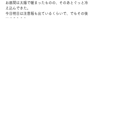
お昼間は太陽で暖まったものの、そのあとぐっと冷
え込んできた。
今日明日は注意報も出ているくらいで、でもその後
はゆるむみたい。
夕方からまた水道にヒーターを当てる。
赤ワインを小さなグラスでちびちび飲んで、いろい
ろつまむ。
夫が仕事先でもらってきた、地元のリンゴ各種がど
れもおいしい。
ちゃんとしたご飯は一回だけだったけれど、たまに
はこんな日もいいな。
コメント
コメントを追加…