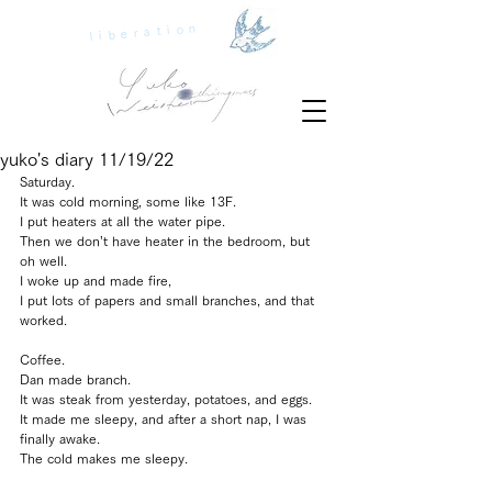
liberation
yuko's diary 11/19/22
Saturday.
It was cold morning, some like 13F.
I put heaters at all the water pipe.
Then we don’t have heater in the bedroom, but 
oh well.
I woke up and made fire,
I put lots of papers and small branches, and that 
worked.
Coffee.
Dan made branch.
It was steak from yesterday, potatoes, and eggs.
It made me sleepy, and after a short nap, I was 
finally awake.
The cold makes me sleepy.