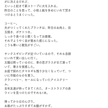
がに冷えるけれど、
えいっと起きて薪ストーブに火を入れる。
昨日のことを思って、小枝と紙を多めにいれて焚き
つけるとうまくいった。
コーヒー。
夫がつくってくれたブランチは、昨日のお肉と、目
玉焼き、ポテトつき。
しっかり食べると眠くなってお昼寝。
それでようやく目が覚めた感じになった。
こうも寒いと眠気がすごい。
サンクスギビングが近づいているので、それも念頭
にいれて買い出しに行く。
太陽は照っているのに、車の窓ガラスがまだ凍って
いて、寒さを実感した。
お庭で採れたタマネギも残り少なくなっていて、つ
いに市販のものを買う。
クランベリー、セールになっていたアイスクリー
ム。
去年友達が持ってきてくれた、オーストラリアの赤
ワインを見つけたのでそれも1本。
帰ってからはのんびり。
お昼がたっぷりすぎてお腹がすかず。