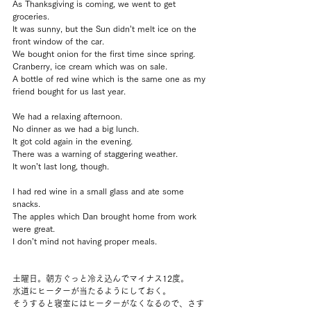
As Thanksgiving is coming, we went to get 
groceries.
It was sunny, but the Sun didn’t melt ice on the 
front window of the car.
We bought onion for the first time since spring.
Cranberry, ice cream which was on sale.
A bottle of red wine which is the same one as my 
friend bought for us last year.
We had a relaxing afternoon.
No dinner as we had a big lunch.
It got cold again in the evening.
There was a warning of staggering weather.
It won’t last long, though.
I had red wine in a small glass and ate some 
snacks.
The apples which Dan brought home from work 
were great.
I don’t mind not having proper meals.
土曜日。朝方ぐっと冷え込んでマイナス12度。
水道にヒーターが当たるようにしておく。
そうすると寝室にはヒーターがなくなるので、さす