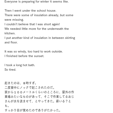
Everyone is preparing for winter it seems like.
Then I went under the school house.
There were some of insulation already, but some 
were missing.
I couldn’t believe that I was short again!
We needed little more for the underneath the 
kitchen.
I put another kind of insulation in between skirting 
and floor.
It was so windy, too hard to work outside.
I finished before the sunset.
I took a long hot bath.
So tired.
起きたのは、８時すぎ。
二度寝中にノックで起こされたのだ。
家から１００メートルくらいのところに、屋外の作
業場みたいなものがあって、そこで作業してるおじ
さんが水を汲ませて、とやってきた。薪いる？と
も。
すっかり目が覚めたのでありがたかった。