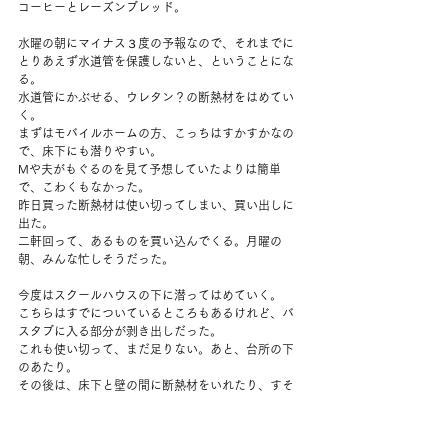
コーヒーとレーズンブレッド。
水曜の朝にマイナス３度の予報なので、それまでに
とりあえず水道管を保護しないと、ということにな
る。
水道管にかぶせる、ウレタン？の断熱材をはめてい
く。
まずはモバイルホームの方、こっちはすかすかなの
で、床下にも潜りやすい。
Mや夫がもぐるのを見て予想していたよりは簡単
で、こわくもなかった。
昨日買った断熱材は使い切ってしまい、買い出しに
出た。
二軒回って、あるものを買い込んでくる。月曜の
朝、みんな忙しそうだった。
今度はスクールハウスの下に潜ってはめていく。
こちらはすでについているところもあるけれど、バ
スタブに入る部分が剥き出しだった。
これも使い切って、まだ足りない。あと、台所の下
のあたり。
その後は、床下と壁の間に断熱材をいれたり、すそ
板？を入れるために穴を掘ったりした。
ものすごく風の強い日で、あまり作業もすすまず、