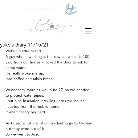
liberation
yuko's diary 11/15/21
Woke up little past 8.
A guy who is working at the sawmill which is 100 
yard from our house knocked the door to ask for 
some water.
He really woke me up.
Had coffee and raisin bread.
Wednesday morning would be 27, so we needed 
to protect water pipes.
I put pipe insulation, crawling under the house.
I started from the mobile home.
It wasn’t scary nor hard.
As I used all of insulation, we had to go to Midway 
but they were out of it.
So we went to Ace.