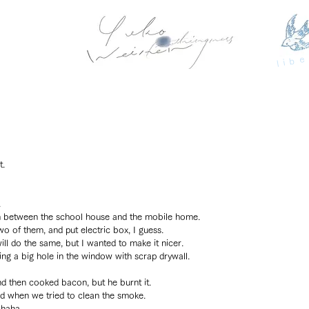
libe
t.
.
in between the school house and the mobile home.
 of them, and put electric box, I guess.
ill do the same, but I wanted to make it nicer.
ring a big hole in the window with scrap drywall.
d then cooked bacon, but he burnt it.
ed when we tried to clean the smoke. 
. haha