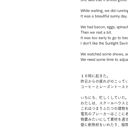
While waiting, we did runnin
It was a beautiful sunny day.
We had bacon, eggs, spinach,
Then we rest a bit.
It was too early to go to be
I don’t like the Sunlight Savi
We watched some shows, and 
We need some time to adjust
１０時に起きた。
昨日からの疲れがのこって
コーヒーとレーズントース
いちにち、忙しくしていた
わたしは、スクールハウス
これはつまりふたつの建物
電気のブレーカーはここに
物置みたいにして資材を適
壁に断熱材をいれたり、隙