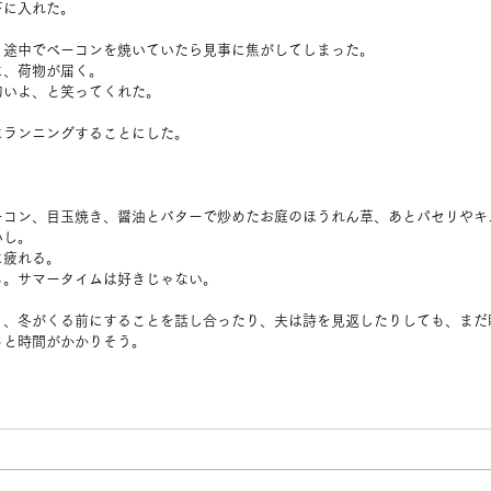
下に入れた。
、途中でベーコンを焼いていたら見事に焦がしてしまった。
に、荷物が届く。
匂いよ、と笑ってくれた。
にランニングすることにした。
。
ーコン、目玉焼き、醤油とバターで炒めたお庭のほうれん草、あとパセリやキ
いし。
に疲れる。
ぁ。サマータイムは好きじゃない。
り、冬がくる前にすることを話し合ったり、夫は詩を見返したりしても、まだ
っと時間がかかりそう。