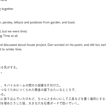
g together.
 parsley, lettuce and potatoes from garden, and toast.
d, but we were tired.
ng Time at all.
discussed about house project, Dan worked on his poem, and still too early
 to winter time.
いる気がする。
ト。
。
と、モバイルホームの間の小部屋を片付けた。
をつなぐためにつくられた簡易の廊下みたいなところで、
ある。
当に放り込んでいたけれど、ちゃんときれいにして工具などを置く場所にする
間を埋めたりした後、大きな穴を石膏ボードで防いでいく。