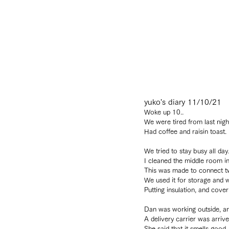
yuko's diary 11/10/21
Woke up 10..
We were tired from last nigh
Had coffee and raisin toast.
We tried to stay busy all day
I cleaned the middle room 
This was made to connect two
We used it for storage and w
Putting insulation, and cove
Dan was working outside, an
A delivery carrier was arriv
She said that it smells good