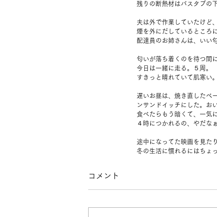
残りの断熱材はバスタブの
夫は外で作業していたけど
煙を外にだしているところ
配達員のお姉さんは、いい
匂いが落ち着くのを待つ間
今日は一緒に走る。５周。
すきっと晴れていて肌寒い
遅いお昼は、焼き直したベ
ンサンドイッチにした。お
食べたらもう暗くて、一気
４時につかれるの、やだな
途中になってた映画を見た
冬の生活に慣れるにはちょ
コメント