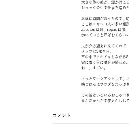
大きな体の彼が、煙が消え
ショックの中で仕事を進め
お昼に時間があったので、
ここはメキシコ人の多い場
Zapatos は靴、ropas
歩いていると汗ばむくらい
夫が夕方迎えに来てくれて
メッツは3試合目。
車の中でドキドキしながらS
家に着く前に試合が終わる
わー、すごい。
さっとワークアウトして、
晩ごはんはサラダをたっぷ
その後はいろいろおしゃべ
なんだかんだで夜更かしし
コメント