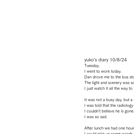
yuko's diary 10/8/24
Tuesday.
I went to work today.
Dan drove me to the bus sto
The light and scenery was so
I just watch it all the way to 
It was not a busy day, but a
I was told that the radiolog
I couldn’t believe he is gone
I was so sad.
After lunch we had one hour
I could pick up some words 