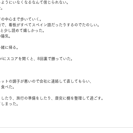
るようにいなくなるなんて信じられない。
た。
町の中心まで歩いていく。
所で、看板がすべてスペイン語だったりするのでたのしい。
 は服、と少し読めて嬉しかった。
の陽気。
一緒に帰る。
iriにスコアを聞くと、8回裏で勝っていた。
。
ネットの調子が悪いので会社に連絡して直してもらい、
り食べた。
りしたり、旅行の準備をしたり、唐突に棚を整理して過ごす。
てしまった。