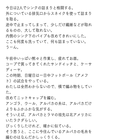
今日は2人でシンクの詰まりと格闘する。
外についている排気口からスネイクを使って詰まり
を取る。
途中で止まってしまって、少しだけ繊維などが取れ
るものの、大して取れない。
内側のシンク下のパイプも改めてきれいにした。
ここも何度も洗っていて、何も詰まっていない。
うーん。
午前中いっぱい黙々と作業し、疲れてお昼。
コープで買ってきてくれたサンドイッチと、ケーサ
ディーヤ。
この時期、日曜日は一日中フットボール（アメフ
ト）の試合をやっている。
わたしは全然わからないので、横で編み物をしてい
た。
改めてニットキャップを編む。
アンゴラ、ウール、アルパカの糸は、アルパカだけ
よりもふかふかな気がする。
そういえば、アルパカとラマの祖先は北アメリカに
いたラクダらしい。
びっくりしたけれど、確かに似ている。
そう思うと、ここに今住んでいるアルパカの毛糸を
編むのはなんだかしっくりくる。