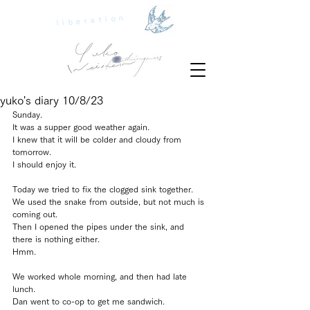
liberation
yuko's diary 10/8/23
Sunday.
It was a supper good weather again.
I knew that it will be colder and cloudy from 
tomorrow.
I should enjoy it.
Today we tried to fix the clogged sink together.
We used the snake from outside, but not much is 
coming out.
Then I opened the pipes under the sink, and 
there is nothing either.
Hmm.
We worked whole morning, and then had late 
lunch.
Dan went to co-op to get me sandwich. 