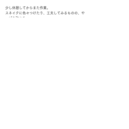
少し休憩してからまた作業。
スネイクに色々つけたり、工夫してみるものの、や
っぱり取れない。
夕方ごろ、お湯を流してみて、全く変化がなかった
のにはがっかり。
でも一日一緒に作業するのは楽しかった。
その後は編み物とフットボール観戦。
ストレッチをしたり、お昼寝したり、のんびり過ご
した。
今日もとてもたのしかった。
コメント
コメントを追加…