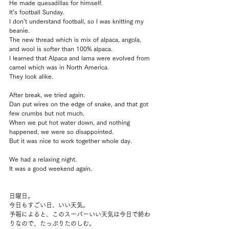
He made quesadillas for himself.
It’s football Sunday.
I don’t understand football, so I was knitting my 
beanie.
The new thread which is mix of alpaca, angola, 
and wool is softer than 100% alpaca.
I learned that Alpaca and lama were evolved from 
camel which was in North America.
They look alike.
After break, we tried again.
Dan put wires on the edge of snake, and that got 
few crumbs but not much.
When we put hot water down, and nothing 
happened, we were so disappointed.
But it was nice to work together whole day.
We had a relaxing night.
It was a good weekend again.
日曜日。
今日もすごい日、いい天気。
予報によると、このスーパーいい天気は今日で終わ
りなので、たっぷりたのしむ。