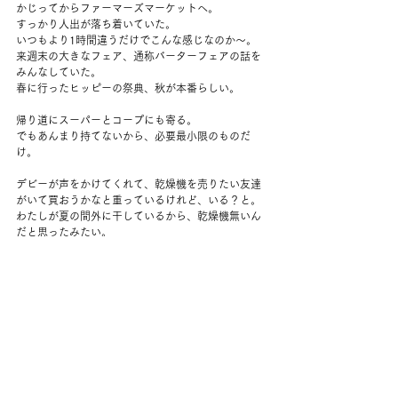
かじってからファーマーズマーケットへ。
すっかり人出が落ち着いていた。
いつもより1時間違うだけでこんな感じなのか～。
来週末の大きなフェア、通称バーターフェアの話を
みんなしていた。
春に行ったヒッピーの祭典、秋が本番らしい。
帰り道にスーパーとコープにも寄る。
でもあんまり持てないから、必要最小限のものだ
け。
デビーが声をかけてくれて、乾燥機を売りたい友達
がいて買おうかなと重っているけれど、いる？と。
わたしが夏の間外に干しているから、乾燥機無いん
だと思ったみたい。
じぶんが欲しいのに先に声をかけてくれるなんてや
さしいな。
それからまた模擬試験をして、ポストカードの作品
をつくって。
日が暮れてから夫帰宅。
今日は仕事終わりに他の町に用事で行っていた。
いっしょにタマレを食べる。
明日から4連休だそう。うれしそう。