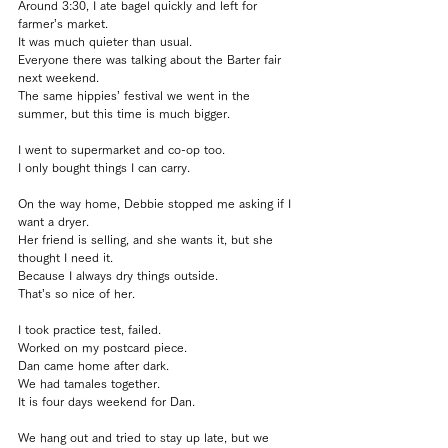
Around 3:30, I ate bagel quickly and left for 
farmer’s market.
It was much quieter than usual.
Everyone there was talking about the Barter fair 
next weekend.
The same hippies’ festival we went in the 
summer, but this time is much bigger.
I went to supermarket and co-op too.
I only bought things I can carry.
On the way home, Debbie stopped me asking if I 
want a dryer.
Her friend is selling, and she wants it, but she 
thought I need it.
Because I always dry things outside.
That’s so nice of her.
I took practice test, failed.
Worked on my postcard piece.
Dan came home after dark.
We had tamales together.
It is four days weekend for Dan. 
We hang out and tried to stay up late, but we 