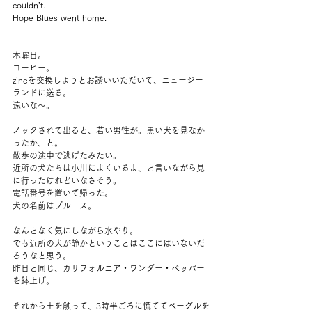
couldn’t.
Hope Blues went home.
木曜日。
コーヒー。
zineを交換しようとお誘いいただいて、ニュージー
ランドに送る。
遠いな～。
ノックされて出ると、若い男性が。黒い犬を見なか
ったか、と。
散歩の途中で逃げたみたい。
近所の犬たちは小川によくいるよ、と言いながら見
に行ったけれどいなさそう。
電話番号を置いて帰った。
犬の名前はブルース。
なんとなく気にしながら水やり。
でも近所の犬が静かということはここにはいないだ
ろうなと思う。
昨日と同じ、カリフォルニア・ワンダー・ペッパー
を鉢上げ。
それから土を触って、3時半ごろに慌ててベーグルを