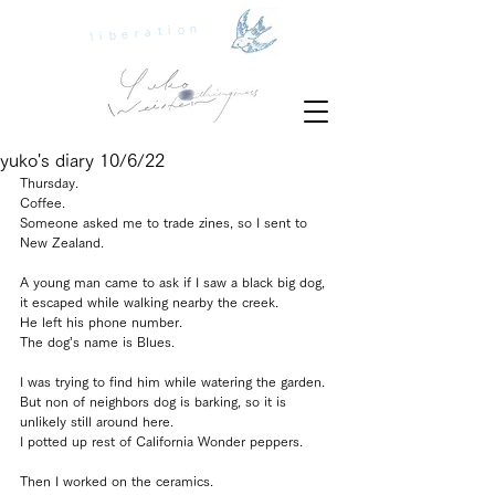
liberation
yuko's diary 10/6/22
Thursday.
Coffee.
Someone asked me to trade zines, so I sent to 
New Zealand. 
A young man came to ask if I saw a black big dog, 
it escaped while walking nearby the creek.
He left his phone number.
The dog’s name is Blues.
I was trying to find him while watering the garden.
But non of neighbors dog is barking, so it is 
unlikely still around here.
I potted up rest of California Wonder peppers.
Then I worked on the ceramics.