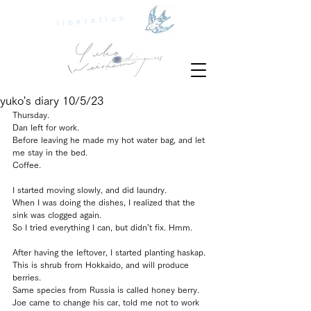
liberation
yuko's diary 10/5/23
Thursday.
Dan left for work.
Before leaving he made my hot water bag, and let 
me stay in the bed.
Coffee.
I started moving slowly, and did laundry.
When I was doing the dishes, I realized that the 
sink was clogged again.
So I tried everything I can, but didn’t fix. Hmm.
After having the leftover, I started planting haskap.
This is shrub from Hokkaido, and will produce 
berries.
Same species from Russia is called honey berry.
Joe came to change his car, told me not to work 