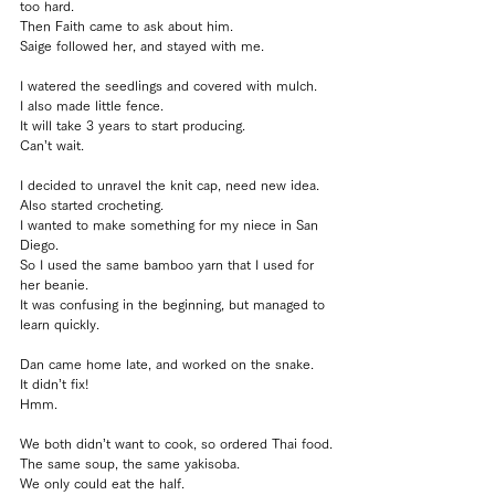
too hard.
Then Faith came to ask about him.
Saige followed her, and stayed with me.
I watered the seedlings and covered with mulch.
I also made little fence.
It will take 3 years to start producing.
Can’t wait.
I decided to unravel the knit cap, need new idea.
Also started crocheting.
I wanted to make something for my niece in San 
Diego.
So I used the same bamboo yarn that I used for 
her beanie.
It was confusing in the beginning, but managed to 
learn quickly.
Dan came home late, and worked on the snake.
It didn’t fix!
Hmm.
We both didn’t want to cook, so ordered Thai food.
The same soup, the same yakisoba.
We only could eat the half.