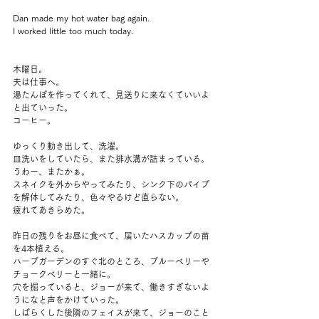
Dan made my hot water bag again.
I worked little too much today.
木曜日。
夫は仕事へ。
湯たんぽを作ってくれて、見送りに来なくていいよ
と出ていった。
コーヒー。
ゆっくり動き出して、洗濯。
皿洗いをしていたら、また排水溝が詰まっている。
うわー、またかぁ。
スネイクを外からやってみたり、シンク下のパイプ
を解体してみたり、色々やるけど直らない。
疲れてあきらめた。
昨日の残りをお昼に食べて、届いたハスカップの苗
を4本植える。
ハーブガーデンのすぐ北のところ、ブルーベリーや
チョークベリーと一緒に。
穴を掘っていると、ジョーが来て、働きすぎないよ
うになと声をかけていった。
しばらくした後隣のフェイスが来て、ジョーのこと