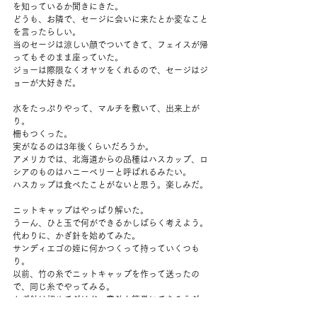
を知っているか聞きにきた。
どうも、お隣で、セージに会いに来たとか変なこと
を言ったらしい。
当のセージは涼しい顔でついてきて、フェイスが帰
ってもそのまま座っていた。
ジョーは際限なくオヤツをくれるので、セージはジ
ョーが大好きだ。
水をたっぷりやって、マルチを敷いて、出来上が
り。
柵もつくった。
実がなるのは3年後くらいだろうか。
アメリカでは、北海道からの品種はハスカップ、ロ
シアのものはハニーベリーと呼ばれるみたい。
ハスカップは食べたことがないと思う。楽しみだ。
ニットキャップはやっぱり解いた。
うーん、ひと玉で何ができるかしばらく考えよう。
代わりに、かぎ針を始めてみた。
サンディエゴの姪に何かつくって持っていくつも
り。
以前、竹の糸でニットキャップを作って送ったの
で、同じ糸でやってみる。
かぎ針は初めてだけど、意外と簡単にできそうだっ
た。