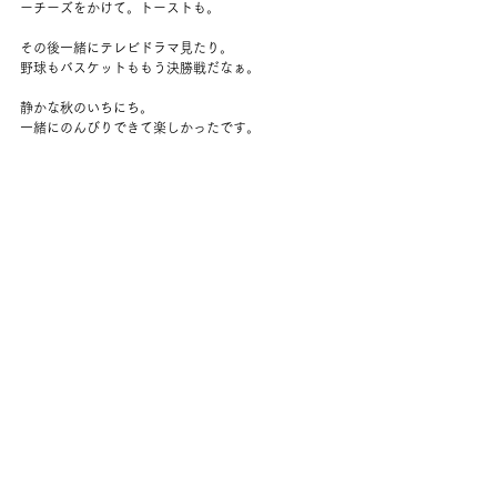
ーチーズをかけて。トーストも。
その後一緒にテレビドラマ見たり。
野球もバスケットももう決勝戦だなぁ。
静かな秋のいちにち。
一緒にのんびりできて楽しかったです。
コメント
コメントを追加…
back to yuko's diary