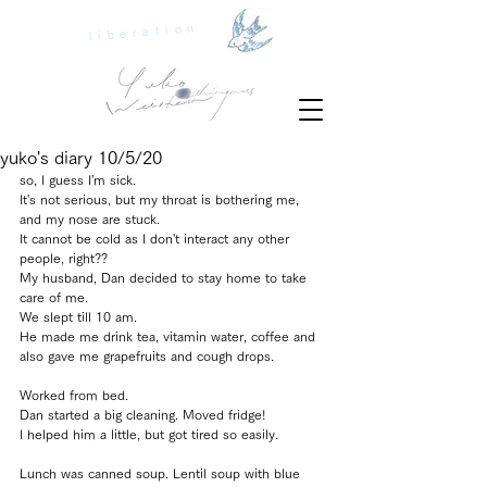
liberation
yuko's diary 10/5/20
so, I guess I'm sick. 
It's not serious, but my throat is bothering me, 
and my nose are stuck. 
It cannot be cold as I don't interact any other 
people, right??
My husband, Dan decided to stay home to take 
care of me. 
We slept till 10 am. 
He made me drink tea, vitamin water, coffee and 
also gave me grapefruits and cough drops.
Worked from bed. 
Dan started a big cleaning. Moved fridge!
I helped him a little, but got tired so easily. 
Lunch was canned soup. Lentil soup with blue 