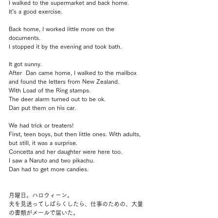
I walked to the supermarket and back home.
It’s a good exercise.
Back home, I worked little more on the 
documents.
I stopped it by the evening and took bath.
It got sunny.
After  Dan came home, I walked to the mailbox 
and found the letters from New Zealand.
With Load of the Ring stamps.
The deer alarm turned out to be ok.
Dan put them on his car.
We had trick or treaters!
First, teen boys, but then little ones. With adults, 
but still, it was a surprise.
Concetta and her daughter were here too.
I saw a Naruto and two pikachu.
Dan had to get more candies.
月曜日。ハロウィーン。
夫を見送ってしばらくしたら、仕事のための、大量
の書類がメールで届いた。