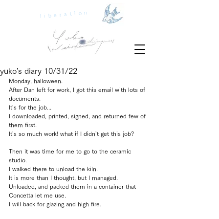
liberation
yuko's diary 10/31/22
Monday, halloween.
After Dan left for work, I got this email with lots of 
documents.
It’s for the job...
I downloaded, printed, signed, and returned few of 
them first.
It’s so much work! what if I didn’t get this job?
Then it was time for me to go to the ceramic 
studio.
I walked there to unload the kiln.
It is more than I thought, but I managed.
Unloaded, and packed them in a container that 
Concetta let me use.
I will back for glazing and high fire.