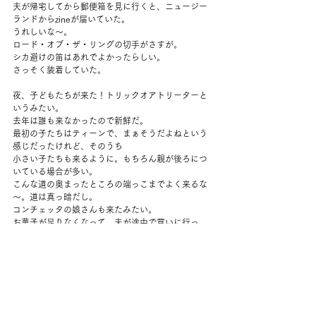
夫が帰宅してから郵便箱を見に行くと、ニュージー
ランドからzineが届いていた。
うれしいな～。
ロード・オブ・ザ・リングの切手がさすが。
シカ避けの笛はあれでよかったらしい。
さっそく装着していた。
夜、子どもたちが来た！トリックオアトリーターと
いうみたい。
去年は誰も来なかったので新鮮だ。
最初の子たちはティーンで、まぁそうだよねという
感じだったけれど、そのうち
小さい子たちも来るように。もちろん親が後ろにつ
いている場合が多い。
こんな道の奥まったところの端っこまでよく来るな
～。道は真っ暗だし。
コンチェッタの娘さんも来たみたい。
お菓子が足りなくなって、夫が途中で買いに行っ
た。
うちにはいわゆるキャンディが全然ない。
のど飴は？というと薬だからダメ、だって。なるほ
ど。
お皿に盛ったキャンディを差し出して、好きなだけ
とって、というと、とまどってひとつしか取らない
子がいたのでもうひとつあげた。