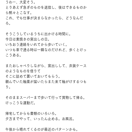
うわー、大変そう。
とりあえず急ぎのものを返信し、後はできるものか
ら黙々とこなす。
これ、でも仕事が決まらなかったら、どうなんだ
ろ。
そうこうしているうちに出かける時間に。
今日は素焼きの窯出しの日。
いちおう連絡をいれてから歩いていく。
いつも車で通る時は一瞬なのだけれど、歩くとけっ
こうある。
またおしゃべりしながら、窯出しして、衣装ケース
のようなものを借りて
そこに詰めて置いておいてもらう。
頼んでいた釉薬が届いたらまた来て釉がけするつも
り。
そのままスーパーまで歩いて行って買物して帰る。
けっこうな運動だ。
帰宅してからも書類のいろいろ。
夕方までやって、いったん止める。お風呂。
午後から晴れてくるのが最近のパターンかも。