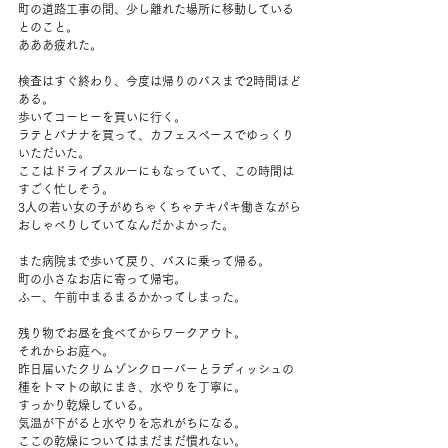
町の道路工事の間、少し離れた場所に移動している
とのこと。
あああ疲れた。
検査はすぐ終わり、今度は帰りのバスまで2時間ほど
ある。
歩いてコーヒーを買いに行く。
ラテとバナナを買って、カフェスペースでゆっくり
いただいた。
ここはドライブスルーにもなっていて、この時間は
すごく忙しそう。
3人の若い女の子がめちゃくちゃテキパキ働きながら
おしゃべりしていてなんだかよかった。
また病院まで歩いて戻り、バスに乗って帰る。
町の小さなお店に寄って帰宅。
ふー、午前中まるまるかかってしまった。
残り物でお昼を食べてからワークアウト。
それからお庭へ。
昨日届いたクリムゾンクローバーとラディッシュの
種をトマトの畝にまき、水やりを丁寧に。
すっかり乾燥している。
気温が下がると水やりを忘れがちになる。
ここの乾燥についてはまだまだ慣れない。