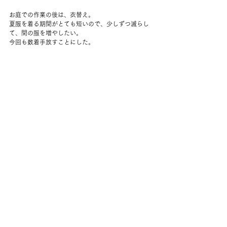
お庭での作業の後は、衣替え。
夏服を着る期間がとても短いので、少しずつ減らし
て、間の服を増やしたい。
今回も数着手放すことにした。
夫は4時前に帰宅。
ご飯を作りながらメッツの3戦目を観る。
鶏もものニンニク焼きをサラダの上に乗せたものと
ご飯。
食べながら引き続き観戦。
今日で決着がつくのだけど、得点が入らないまま7回
裏相手がホームランを続けて2本打つ。
あああ、これで終わりかぁ、まぁ最後まで楽しもう
と思いながら見ていると、9回表に今年ずーっと調子
の悪かった選手が3ランホームラン！その後も2塁打
で得点が入り、9回裏はダブルプレーで逆転勝
ち！！！
夫と大声をあげながらお祝いした。ご近所が離れて
いてよかった。
わー、すごい。なんだこれ。
興奮したまま寝付けなさそうで、湯たんぽを入れて
ハーブティーも入れた。
なんだかやたら盛り沢山な日だった。