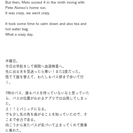
But then, Mets scored 4 in the ninth inning with 
Pete Alonso’s home run.
It was crazy, we went crazy.
It took some time to calm down and also tea and 
hot water bag.
What a crazy day.
木曜日。
今日は早起きして病院へ血液検査へ。
先に出る夫を見送ったら寒い！また2度だった。
慌てて服を替えて、わたしもバス停まで歩いて行
く。
7時のバス、誰もバスを待っていないなと思っていた
ら、バスの位置がわかるアプリでは出発してしまっ
た。
え！！とパニックになる。
でも少し先の角を曲がることを知っていたので、そ
こまで全力で走る。
向こうから来たバスが気づいて止まってくれて無事
に乗れた。