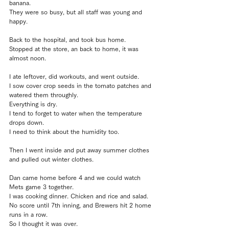
banana.
They were so busy, but all staff was young and 
happy.
Back to the hospital, and took bus home.
Stopped at the store, an back to home, it was 
almost noon.
I ate leftover, did workouts, and went outside.
I sow cover crop seeds in the tomato patches and 
watered them throughly.
Everything is dry.
I tend to forget to water when the temperature 
drops down.
I need to think about the humidity too.
Then I went inside and put away summer clothes 
and pulled out winter clothes.
Dan came home before 4 and we could watch 
Mets game 3 together.
I was cooking dinner. Chicken and rice and salad.
No score until 7th inning, and Brewers hit 2 home 
runs in a row.
So I thought it was over.