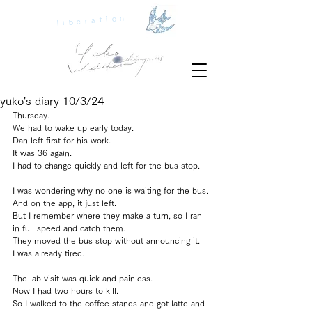
liberation
yuko's diary 10/3/24
Thursday.
We had to wake up early today.
Dan left first for his work.
It was 36 again. 
I had to change quickly and left for the bus stop.
I was wondering why no one is waiting for the bus.
And on the app, it just left.
But I remember where they make a turn, so I ran 
in full speed and catch them.
They moved the bus stop without announcing it.
I was already tired.
The lab visit was quick and painless.
Now I had two hours to kill.
So I walked to the coffee stands and got latte and 