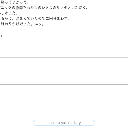
く勝ってよかった。
ガニックの豚肉をわたしのレタスのサラダといただく。
いしかった。
てもらう。溜まっていたので二回分まわす。
も終わりかけだった。ふぅ。
る。
back to yuko's diary