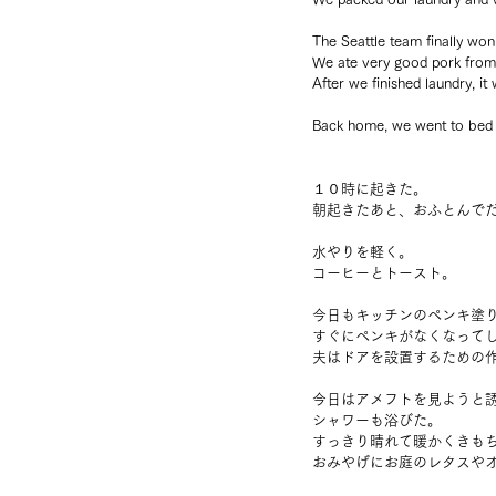
The Seattle team finally won
We ate very good pork from t
After we finished laundry, i
Back home, we went to bed 
１０時に起きた。
朝起きたあと、おふとんで
水やりを軽く。
コーヒーとトースト。
今日もキッチンのペンキ塗
すぐにペンキがなくなって
夫はドアを設置するための
今日はアメフトを見ようと
シャワーも浴びた。
すっきり晴れて暖かくきも
おみやげにお庭のレタスや