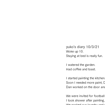
yuko's diary 10/3/21
Woke up 10.
Staying at bed is really fun.
I watered the garden. 
Had coffee and toast.
I started painting the kitchen
Soon I needed more paint, 
Dan worked on the door and
We were invited for football 
I took shower after painting
We packed our laundry and 