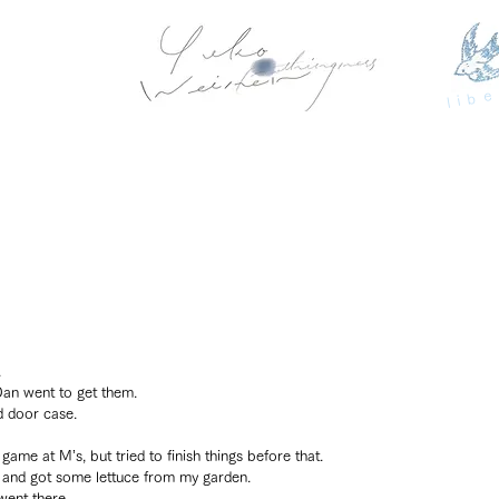
libe
.
Dan went to get them.
 door case.
game at M’s, but tried to finish things before that.
, and got some lettuce from my garden.
went there.