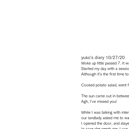
yuko's diary 10/27/20
Woke up little passed 7. It 
Started my day with a sessio
Although it's the first time to
Cooked potato salad, went fo
The sun came out in betwee
Agh, I've missed you!
While I was talking with inte
our landlady asked me to wa
I opened the door, and staye
In case she needs me, I can 