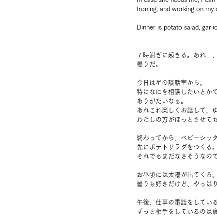
Ironing, and working on my 
Dinner is potato salad, garli
７時過ぎに起きる。あれー
曇りだ。
今日は星の談話室から。
特になにを相談したいとか
ありがたいなぁ。
あれこれ楽しくお話して、
わたしの方がほっとさせて
終わってから、ベビーシッ
先にポテトサラダをつくる
それでもまだなさそうなの
お昼頃には太陽が出てくる
曇りも好きだけど、やっぱ
午後、仕事の電話をしてい
ずっと相手をしているのは