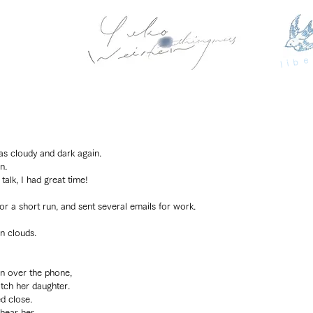
libe
was cloudy and dark again. 
n.
 talk, I had great time!
r a short run, and sent several emails for work.
n clouds. 
rn over the phone, 
tch her daughter.
d close.
hear her.