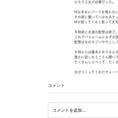
かなり工夫が必要だった。
Mは多めにパーツを買わな
その度に置いていかれるテ
Mが戻ってくると怒って文
５時前に水道の配管は終了
これでバスルームにみずが
配管はものすごいややこし
５時からは榎本かおりさん
誰かに話しをとことん聞い
たくさんしゃべって、たく
夫がつくってくれたチャー
コメント
コメントを追加…