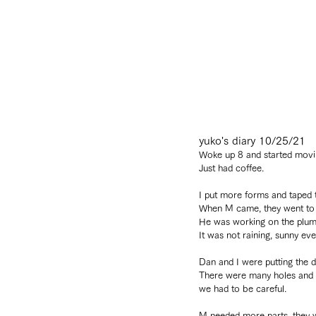
yuko's diary 10/25/21
Woke up 8 and started mov
Just had coffee.
I put more forms and taped 
When M came, they went to 
He was working on the plum
It was not raining, sunny eve
Dan and I were putting the d
There were many holes and co
we had to be careful.
M needed more parts, they we