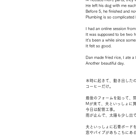
He left his dog with me each
Before 5, he finished and n
Plumbing is so complicated 
I had an online session from
It was supposed to be two ho
It’s been a while since some
It felt so good.
Dan made fried rice, I ate a l
Another beautiful day.
８時に起きて、動き出した
コーヒーだけ。
最後のフォームを貼って、
Mが来て、夫といっしょに
今日は配管工事。
雨が止んで、太陽も少し出
夫といっしょに石膏ボード
窓やパイプがあちこちにあ