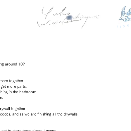
libe
ing around 10?
them together.
get more parts.
bing in the bathroom.
n.
rywall together.
des, and as we are finishing all the drywalls, 
nt to store three times, I guess.