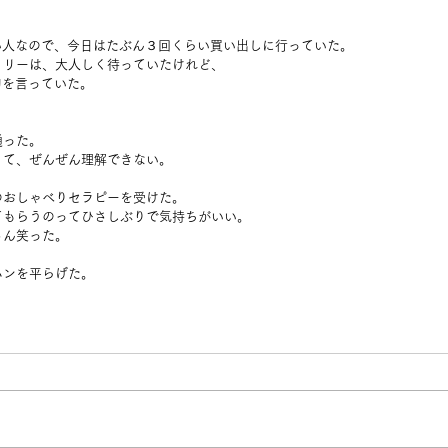
い人なので、今日はたぶん３回くらい買い出しに行っていた。
ィリーは、大人しく待っていたけれど、
句を言っていた。
。
通った。
くて、ぜんぜん理解できない。
のおしゃべりセラピーを受けた。
てもらうのってひさしぶりで気持ちがいい。
さん笑った。
ハンを平らげた。