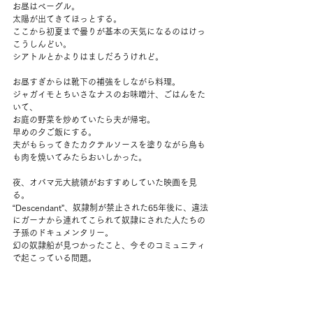
お昼はベーグル。
太陽が出てきてほっとする。
ここから初夏まで曇りが基本の天気になるのはけっ
こうしんどい。
シアトルとかよりはましだろうけれど。
お昼すぎからは靴下の補強をしながら料理。
ジャガイモとちいさなナスのお味噌汁、ごはんをた
いて、
お庭の野菜を炒めていたら夫が帰宅。
早めの夕ご飯にする。
夫がもらってきたカクテルソースを塗りながら鳥も
も肉を焼いてみたらおいしかった。
夜、オバマ元大統領がおすすめしていた映画を見
る。
“Descendant”、奴隷制が禁止された65年後に、違法
にガーナから連れてこられて奴隷にされた人たちの
子孫のドキュメンタリー。
幻の奴隷船が見つかったこと、今そのコミュニティ
で起こっている問題。
船長の子孫が、船長は奴隷船に乗った人々に親切に
したとどこかで読んだと言う場面があった。奴隷に
されたひとの子孫のひとりが、
「いいマスターも悪いマスターも同じだ。『奴隷』