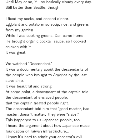
Until May or so, it’ll be basically cloudy every day.
Still better than Seattle, though.
I fixed my socks, and cooked dinner.
Eggplant and potato miso soup, rice, and greens 
from my garden.
While I was cooking greens, Dan came home.
He brought organic cocktail sauce, so I cooked 
chicken with it.
It was great.
We watched “Descendant.”
It was a documentary about the descendants of 
the people who brought to America by the last 
slave ship.
It was beautiful and strong.
At some point, a descendant of the captain told 
the descendant of enslaved people, 
that the captain treated people right.
The descendant told him that “good master, bad 
master, doesn’t matter. They were “slave.”
This happened to us Japanese people, too.
I heard the argument about how Japanese made 
foundation of Taiwan infrastructure...
I know it’s hard to admit your ancestor’s evil 