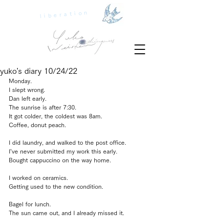
liberation
yuko's diary 10/24/22
Monday.
I slept wrong.
Dan left early.
The sunrise is after 7:30.
It got colder, the coldest was 8am.
Coffee, donut peach.
I did laundry, and walked to the post office.
I’ve never submitted my work this early.
Bought cappuccino on the way home.
I worked on ceramics.
Getting used to the new condition.
Bagel for lunch.
The sun came out, and I already missed it.