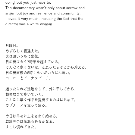
doing, but you just have to.
The documentary wasn’t only about sorrow and 
anger, but joy and resilience and community.
I loved it very much, including the fact that the 
director was a white woman.
月曜日。
めずらしく寝違えた。
夫は暗いうちに出発。
日の出はもう7時半を超えている。
そんなに寒くないな、と思ったらそこから冷える。
日の出直後の8時くらいがいちばん寒い。
コーヒーとドーナツピーチ。
迷ったけれど洗濯をして、外に干してから、
郵便局まで歩いていく。
こんなに早く作品を提出するのははじめて。
カプチーノを買って帰る。
今日は早めに土をさわり始める。
乾燥具合は気温もあるかなぁ。
すこし慣れてきた。