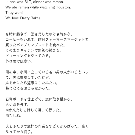
Lunch was BLT, dinner was ramen.
We ate ramen while watching Houston.
They won!
We love Dasty Baker.
８時に起きて、動きだしたのは９時かな。
コーヒーをいれて、昨日ファーマーズマーケットで
買ったパンプキンブレッドを食べた。
そのままキッチンで翻訳の続きを。
ドローイングもやってみる。
外は雨で肌寒い。
雨の中、小川に立っている若い男の人がいるといっ
て、夫は警戒していたけど、
声をかけたら返事はしたみたい。
特になにもおこらなかった。
石膏ボードを仕上げて、窓に取り掛かる。
古い窓を外す。
Mが来たけど話して帰って行った。
雨だしね。
夫とふたりで窓枠の作業をすごくがんばった。暗く
なってから終了。