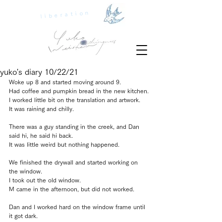
liberation
yuko's diary 10/22/21
Woke up 8 and started moving around 9.
Had coffee and pumpkin bread in the new kitchen.
I worked little bit on the translation and artwork.
It was raining and chilly.
There was a guy standing in the creek, and Dan 
said hi, he said hi back.
It was little weird but nothing happened.
We finished the drywall and started working on 
the window.
I took out the old window.
M came in the afternoon, but did not worked.
Dan and I worked hard on the window frame until 
it got dark.