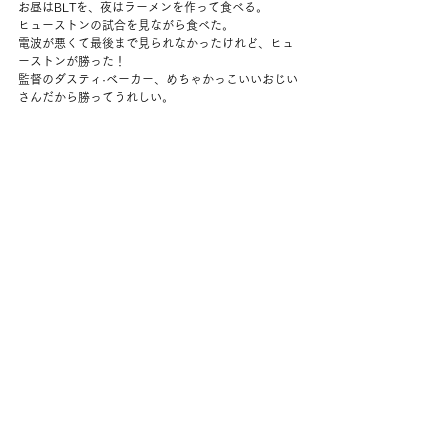
お昼はBLTを、夜はラーメンを作って食べる。
ヒューストンの試合を見ながら食べた。
電波が悪くて最後まで見られなかったけれど、ヒュ
ーストンが勝った！
監督のダスティ·ベーカー、めちゃかっこいいおじい
さんだから勝ってうれしい。
コメント
コメントを追加…
back to yuko's diary