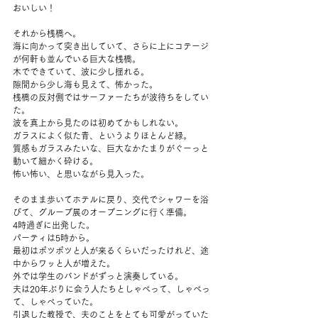
おいしい！
それから桟橋へ。
海に向かって突き出していて、さらに上にコテージ
が何軒も並んでいる巨大な桟橋。
木でできていて、波に少し揺れる。
隙間から少し海も見えて、怖かった。
桟橋の反対側ではサーファーたちが波待ちをしてい
た。
波を真上から見たのは初めてかもしれない。
ガラスによく似た青、というよりほとんど緑。
質感もガラスみたいな、巨大なかたまりがぐーっと
動いて細かく砕ける。
怖い怖い、と思いながら見入った。
そのまま歩いてホテルに戻り、交代でシャワーを浴
びて、グループ展のオープニングに行く準備。
4時過ぎに出発した。
パーティは5時から。
最初はポツポツと人が来るくらいだったけれど、途
中からワッと人が増えた。
外では学生のバンドがずっと演奏している。
夫は20年ぶりに会う人たちとしゃべって、しゃべっ
て、しゃべっていた。
引退した教授で、夫のことをとても可愛がっていた