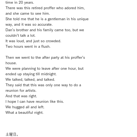
time in 20 years.
There was this retired proffer who adored him, 
and she came to see him.
She told me that he is a gentleman in his unique 
way, and it was so accurate.
Dan’s brother and his family came too, but we 
couldn’t talk a lot.
It was loud, and just so crowded.
Two hours went in a flush.
Then we went to the after party at his proffer’s 
house.
We were planning to leave after one hour, but 
ended up staying till midnight.
We talked, talked, and talked.
They said that this was only one way to do a 
reunion for artists.
And that was right.
I hope I can have reunion like this.
We hugged all and left.
What a beautiful night.
土曜日。