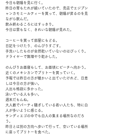
今日も朝陽を見に行く。
昨日の胃もたれが続いていたので、売店でエジプシ
ャンカモミールティーを買って、朝陽が昇るのを見
ながら飲んだ。
飲み終わるころにはすっきり。
今日は雲もなく、きれいな朝陽が見れた。
コーヒーを買って部屋にもどる。
日記をつけたり、のんびりすごす。
手洗いしたものが全然乾いていないのはびっくり。
ドライヤーで無理やり乾かした。
のんびりお昼寝もして、お昼頃にビーチへ向かう。
近くのメキシカンでブリトーを買っていく。
予報では昨日の方が暖かいと出ていたけれど、日差
しは今日の方が強い。
人出も格段に多かった。
泳いでいる人も多い。
週末だもんね。
大人数でパーティ騒ぎしている若い人たち、特に白
人が多いように感じる。
サンディエゴの中でも白人の集まる場所なのだろ
う。
昨日とは別の方向へ歩いて行って、空いている場所
に座ってブリトーを食べた。