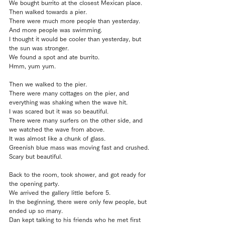
We bought burrito at the closest Mexican place.
Then walked towards a pier.
There were much more people than yesterday.
And more people was swimming.
I thought it would be cooler than yesterday, but 
the sun was stronger.
We found a spot and ate burrito.
Hmm, yum yum.
Then we walked to the pier.
There were many cottages on the pier, and 
everything was shaking when the wave hit.
I was scared but it was so beautiful.
There were many surfers on the other side, and 
we watched the wave from above.
It was almost like a chunk of glass.
Greenish blue mass was moving fast and crushed.
Scary but beautiful.
Back to the room, took shower, and got ready for 
the opening party.
We arrived the gallery little before 5.
In the beginning, there were only few people, but 
ended up so many.
Dan kept talking to his friends who he met first 