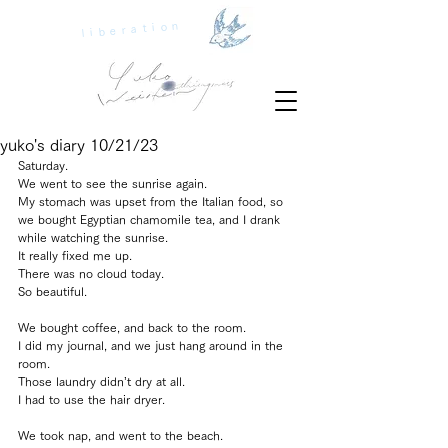
liberation
yuko's diary 10/21/23
Saturday.
We went to see the sunrise again.
My stomach was upset from the Italian food, so 
we bought Egyptian chamomile tea, and I drank 
while watching the sunrise.
It really fixed me up.
There was no cloud today.
So beautiful.
We bought coffee, and back to the room.
I did my journal, and we just hang around in the 
room.
Those laundry didn’t dry at all.
I had to use the hair dryer.
We took nap, and went to the beach.