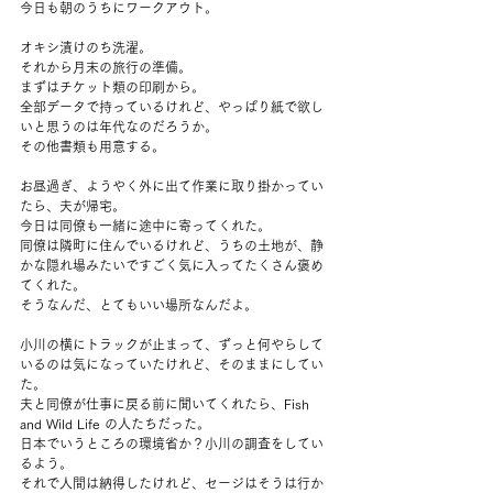
今日も朝のうちにワークアウト。
オキシ漬けのち洗濯。
それから月末の旅行の準備。
まずはチケット類の印刷から。
全部データで持っているけれど、やっぱり紙で欲し
いと思うのは年代なのだろうか。
その他書類も用意する。
お昼過ぎ、ようやく外に出て作業に取り掛かってい
たら、夫が帰宅。
今日は同僚も一緒に途中に寄ってくれた。
同僚は隣町に住んでいるけれど、うちの土地が、静
かな隠れ場みたいですごく気に入ってたくさん褒め
てくれた。
そうなんだ、とてもいい場所なんだよ。
小川の横にトラックが止まって、ずっと何やらして
いるのは気になっていたけれど、そのままにしてい
た。
夫と同僚が仕事に戻る前に聞いてくれたら、Fish 
and Wild Life の人たちだった。
日本でいうところの環境省か？小川の調査をしてい
るよう。
それで人間は納得したけれど、セージはそうは行か