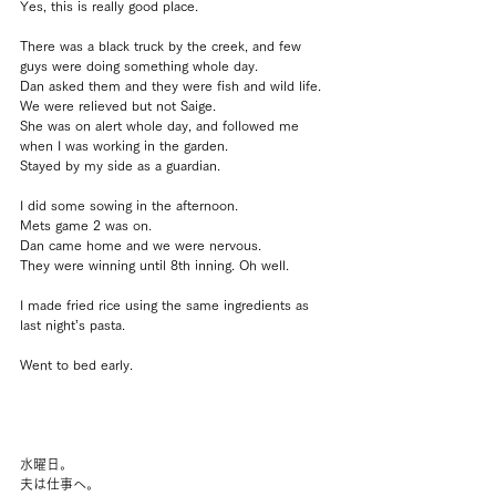
Yes, this is really good place.
There was a black truck by the creek, and few 
guys were doing something whole day.
Dan asked them and they were fish and wild life.
We were relieved but not Saige.
She was on alert whole day, and followed me 
when I was working in the garden.
Stayed by my side as a guardian.
I did some sowing in the afternoon.
Mets game 2 was on.
Dan came home and we were nervous.
They were winning until 8th inning. Oh well.
I made fried rice using the same ingredients as 
last night’s pasta.
Went to bed early.
水曜日。
夫は仕事へ。