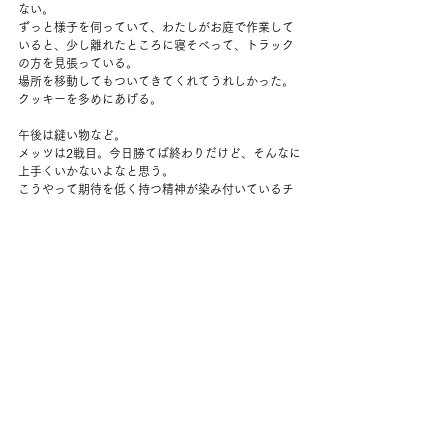
ない。
ずっと様子を伺っていて、わたしがお庭で作業して
いると、少し離れたところに寝そべって、トラック
の方を見張っている。
場所を移動してもついてきてくれてうれしかった。
クッキーを多めにあげる。
午後は縫い物など。
メッツは2戦目。今日勝てば終わりだけど、そんなに
上手くいかないよなと思う。
こうやって期待を低く持つ精神が染み付いているチ
ーム、メッツ。
意外やリードを保っていたのに、8回裏で逆転ホーム
ラン。あーあ。
晩ごはんは昨日と同じ材料を使ってつくったチャー
ハン。
やっぱりアジアの方がしっくりくる。
今後白いチャードはチンゲンサイと思って料理しよ
う。
カラフルな方はまた違う味だ。
早めにおふとんに入った。