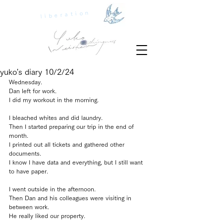
liberation
yuko's diary 10/2/24
Wednesday.
Dan left for work.
I did my workout in the morning.
I bleached whites and did laundry.
Then I started preparing our trip in the end of 
month.
I printed out all tickets and gathered other 
documents.
I know I have data and everything, but I still want 
to have paper.
I went outside in the afternoon.
Then Dan and his colleagues were visiting in 
between work.
He really liked our property.