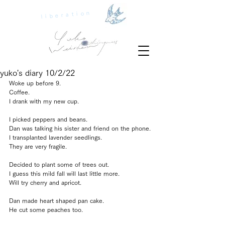
liberation
yuko's diary 10/2/22
Woke up before 9.
Coffee.
I drank with my new cup.
I picked peppers and beans.
Dan was talking his sister and friend on the phone.
I transplanted lavender seedlings.
They are very fragile.
Decided to plant some of trees out.
I guess this mild fall will last little more.
Will try cherry and apricot.
Dan made heart shaped pan cake.
He cut some peaches too.