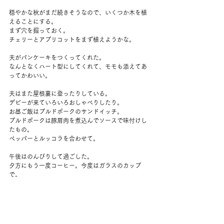
穏やかな秋がまだ続きそうなので、いくつか木を植
えることにする。
まず穴を掘っておく。
チェリーとアプリコットをまず植えようかな。
夫がパンケーキをつくってくれた。
なんとなくハート型にしてくれて、モモも添えてあ
ってかわいい。
夫はまた屋根裏に登ったりしている。
デビーが来ていろいろおしゃべりしたり。
お昼ご飯はプルドポークのサンドイッチ。
プルドポークは豚肩肉を煮込んでソースで味付けし
たもの。
ペッパーとルッコラを合わせて。
午後はのんびりして過ごした。
夕方にもう一度コーヒー。今度はガラスのカップ
で。
コーヒー粉が沈んでいくのが見えてきれい。
日が暮れる直前、穴を掘っていたところに木を植え
た。
しっかり根づいてくれますように。